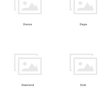
Denox
Depa
Diamond
Dick