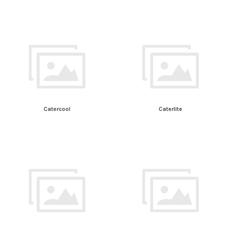
Catercool
Caterlite