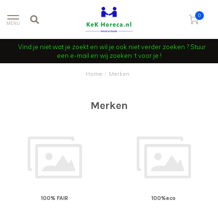
0
MENU
Vind je niet wat je zoekt en wil je ook niet verder zoeken ? Stuur
een e-mail en wij zoeken ‘t voor je !
Home
/
Merken
Merken
100% FAIR
100%eco