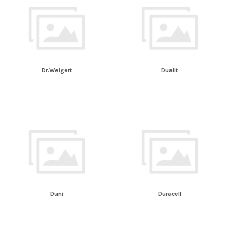
Dr.Weigert
Dualit
Duni
Duracell