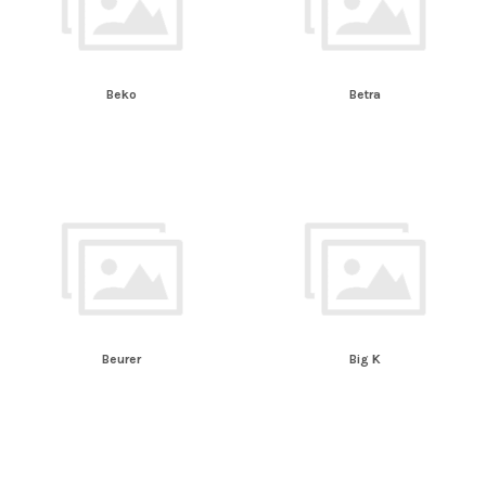
Beko
Betra
Beurer
Big K