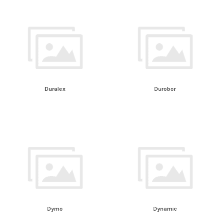
Duralex
Durobor
Dymo
Dynamic