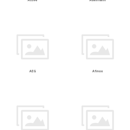
Active
Adelmann
AEG
Afinox