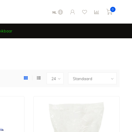
0
NL
eikbaar