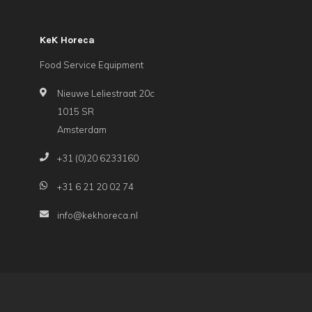
KeK Horeca
Food Service Equipment
Nieuwe Leliestraat 20c
1015 SR
Amsterdam
+31 (0)20 6233160
+31 6 21 20 02 74
info@kekhoreca.nl