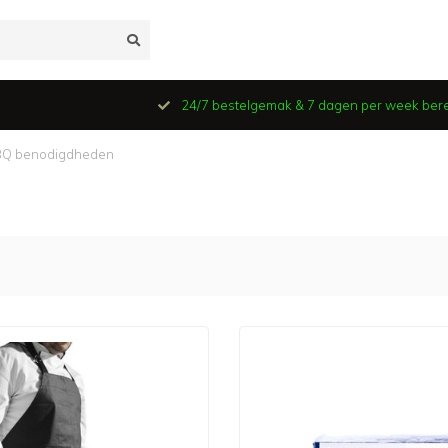
24/7 bestelgemak & 7 dagen per week ber
Q benodigdheden