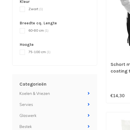
Kleur
Zwart
(1)
Breedte cq. Lengte
60-80 cm
(1)
Hoogte
75-100 cm
(1)
Schort m
coating 
mm - Ka
Categorieën
Koelen & Vriezen
€14,30
Servies
Glaswerk
Bestek