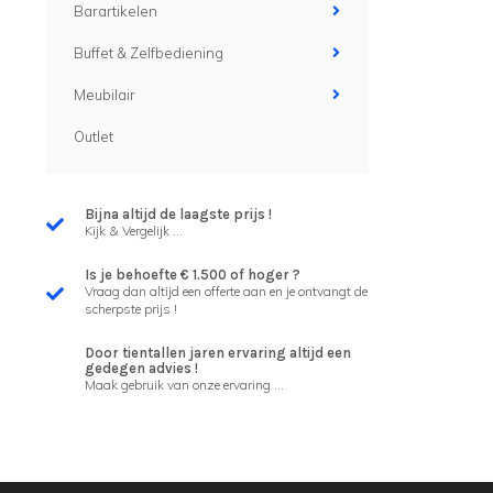
Barartikelen
Buffet & Zelfbediening
Meubilair
Outlet
Bijna altijd de laagste prijs !
Kijk & Vergelijk ...
Is je behoefte € 1.500 of hoger ?
Vraag dan altijd een offerte aan en je ontvangt de
scherpste prijs !
Door tientallen jaren ervaring altijd een
gedegen advies !
Maak gebruik van onze ervaring ...