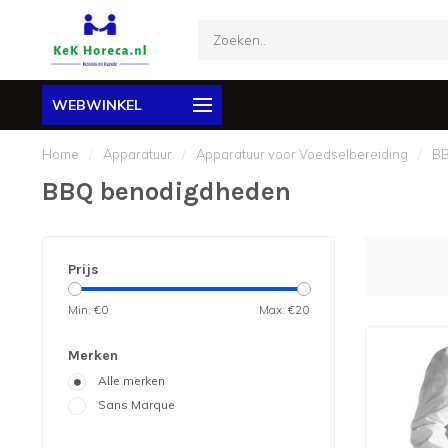
WEBWINKEL
Home
/
Apparatuur
/
Apparatuur voor Voedselbereiding
/
BB
BBQ benodigdheden
Prijs
Min: €
0
Max: €
20
Merken
Alle merken
Sans Marque