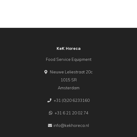
KeK Horeca
Food Service Equipment
Nieuwe Leliestraat 20c
1015 SR
Amsterdam
+31 (0)20 6233160
+31 6 21 20 02 74
info@kekhoreca.nl