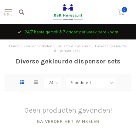
0
MENU
24/7 bestelgemak & 7 dagen per week bereikbaar
Home
/
Keukenartikelen
/
Sauzen dispensers
/
Diverse gekleurde
dispenser sets
Diverse gekleurde dispenser sets
Geen producten gevonden!
GA VERDER MET WINKELEN