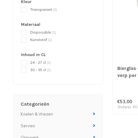
Kleur
Transparant
(2)
Materiaal
Disposable
(1)
Kunststof
(1)
Inhoud in CL
24 - 27 cl
(1)
Bierglas 
30 - 35 cl
(1)
verp per
€53,00
Categorieën
Stukprijs: €0
Koelen & Vriezen
Servies
Glaswerk