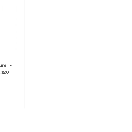
ure" -
1.120