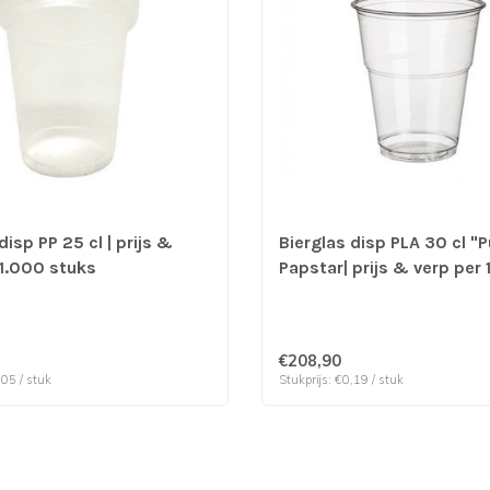
disp PP 25 cl | prijs &
Bierglas disp PLA 30 cl "P
 1.000 stuks
Papstar| prijs & verp per 
stuks
€208,90
,05 / stuk
Stukprijs: €0,19 / stuk