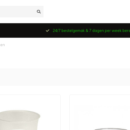
24/7 bestelgemak & 7 dagen per week ber
zen