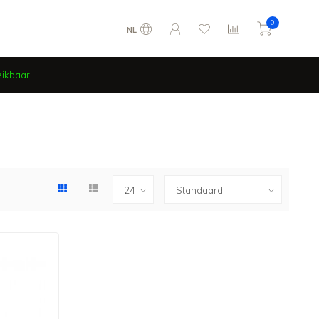
0
NL
eikbaar