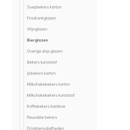
Soepbekers karton
Frisdrankglazen
Wijnglazen
Bierglazen
Overige disp glazen
Bekers kunststof
Ijsbekers karton
Milkshakebekers karton
Milkshakebekers kunststof
Koffiebekers bamboe
Reusable bekers
Drinkbenodigfheden