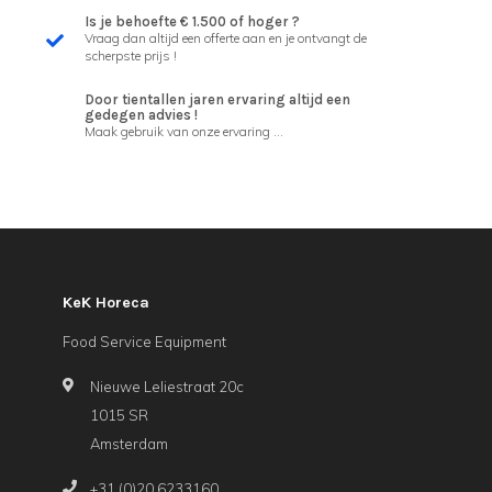
Is je behoefte € 1.500 of hoger ?
Vraag dan altijd een offerte aan en je ontvangt de
scherpste prijs !
Door tientallen jaren ervaring altijd een
gedegen advies !
Maak gebruik van onze ervaring ...
KeK Horeca
Food Service Equipment
Nieuwe Leliestraat 20c
1015 SR
Amsterdam
+31 (0)20 6233160