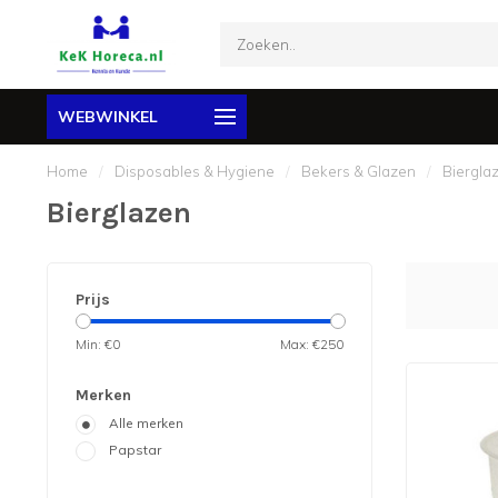
WEBWINKEL
Home
/
Disposables & Hygiene
/
Bekers & Glazen
/
Biergla
Bierglazen
Prijs
Min: €
0
Max: €
250
Merken
Alle merken
Papstar