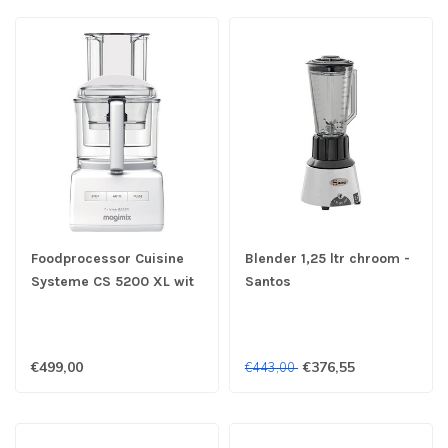
Foodprocessor Cuisine
Blender 1,25 ltr chroom -
Systeme CS 5200 XL wit
Santos
- Magimix
€499,00
€376,55
€443,00