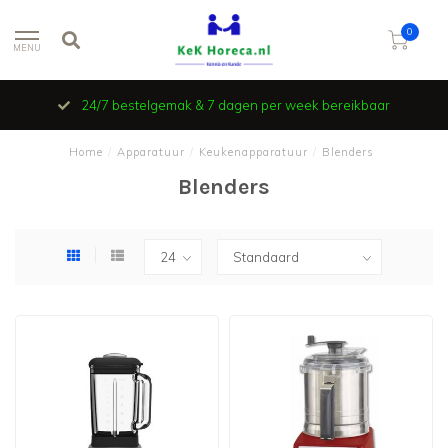
0
MENU
24/7 bestelgemak & 7 dagen per week bereikbaar
Home
/
Apparatuur
/
Keukenapparatuur
/
Blenders
Blenders