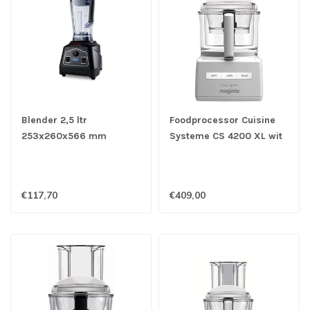
Blender 2,5 ltr
Foodprocessor Cuisine
253x260x566 mm
Systeme CS 4200 XL wit
(bxdxh) 1.800W met
- Magimix
pulseerfunctie
€117,70
€409,00