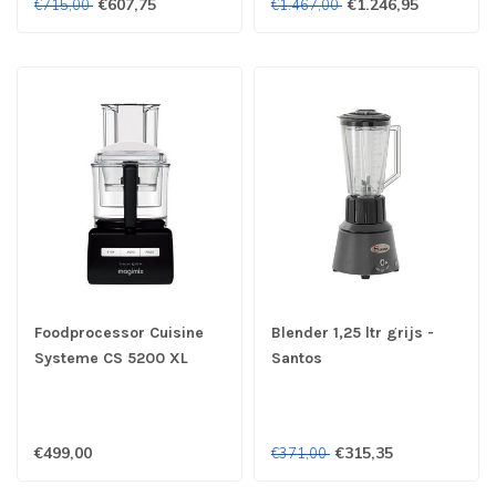
€607,75
€1.246,95
€715,00
€1.467,00
Foodprocessor Cuisine
Blender 1,25 ltr grijs -
Systeme CS 5200 XL
Santos
zwart - Magimix
€499,00
€315,35
€371,00