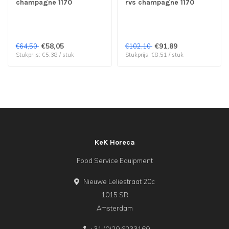
champagne 1170
rvs champagne 1170
Metropole - Amefa
Metropole - Amefa
Premiere | prijs & verp
Premiere | prijs & verp
per 12 stuks
per 12 stuks
€58,05
€91,89
€64,50
€102,10
Stukprijs: €5,38 / stuk
Stukprijs: €8,51 / stuk
KeK Horeca
Food Service Equipment
Nieuwe Leliestraat 20c
1015 SR
Amsterdam