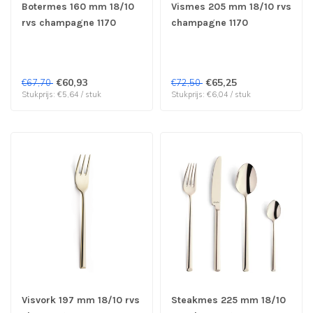
Botermes 160 mm 18/10
Vismes 205 mm 18/10 rvs
rvs champagne 1170
champagne 1170
Metropole - Amefa
Metropole - Amefa
Premiere | prijs & verp
Premiere | prijs & verp
per 12 stuks
per 12 stuks
€60,93
€65,25
€67,70
€72,50
Stukprijs: €5,64 / stuk
Stukprijs: €6,04 / stuk
Visvork 197 mm 18/10 rvs
Steakmes 225 mm 18/10