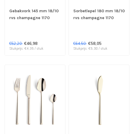
Gebakvork 145 mm 18/10
Sorbetlepel 180 mm 18/10
rvs champagne 1170
rvs champagne 1170
Metropole - Amefa
Metropole - Amefa
Premiere | prijs & verp
Premiere | prijs & verp
per 12 stuks
per 12 stuks
€46,98
€58,05
€52,20
€64,50
Stukprijs: €4,35 / stuk
Stukprijs: €5,38 / stuk