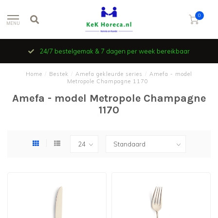
0
MENU
24/7 bestelgemak & 7 dagen per week bereikbaar
Home
/
Bestek
/
Amefa gekleurde series
/
Amefa - model
Metropole Champagne 1170
Amefa - model Metropole Champagne
1170