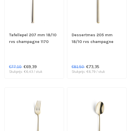
Tafellepel 207 mm 18/10
Dessertmes 205 mm
rvs champagne 1170
18/10 rvs champagne
Metropole - Amefa
1170 Metropole - Amefa
Premiere | prijs & verp
Premiere | prijs & verp
per 12 stuks
per 12 stuks
€69,39
€73,35
€77,10
€81,50
Stukprijs: €6,43 / stuk
Stukprijs: €6,79 / stuk