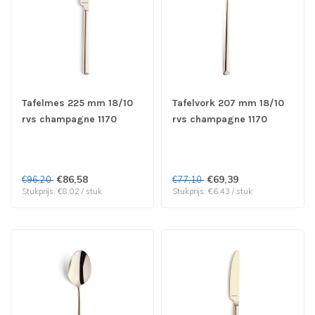
Tafelmes 225 mm 18/10
Tafelvork 207 mm 18/10
rvs champagne 1170
rvs champagne 1170
Metropole - Amefa
Metropole - Amefa
Premiere | prijs & verp
Premiere | prijs & verp
per 12 stuks
per 12 stuks
€86,58
€69,39
€96,20
€77,10
Stukprijs: €8,02 / stuk
Stukprijs: €6,43 / stuk