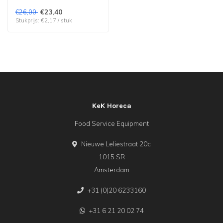
€23,40
€26,00
Stukprijs: €2,17 / stuk
KeK Horeca
Food Service Equipment
Nieuwe Leliestraat 20c
1015 SR
Amsterdam
+31 (0)20 6233160
+31 6 21 20 02 74