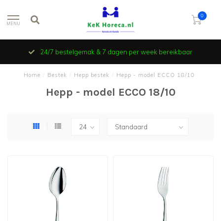
0
MENU
24/7 bestelgemak & 7 dagen per week bereikbaar
Home
/
Bestek
/
Hepp bestek
/
Hepp - model ECCO 18/10
Hepp - model ECCO 18/10