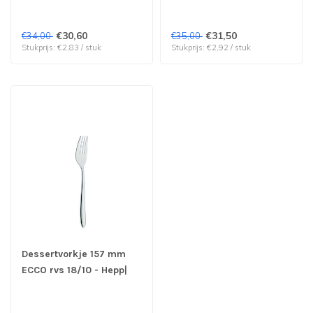
€30,60
€31,50
€34,00
€35,00
Stukprijs: €2,83 / stuk
Stukprijs: €2,92 / stuk
Dessertvorkje 157 mm
ECCO rvs 18/10 - Hepp|
prijs & verp per 12 stuks