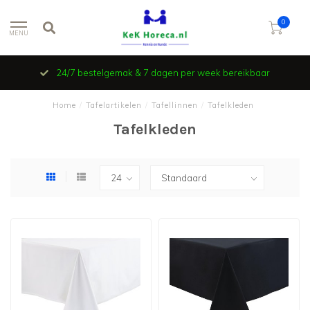
0
MENU
24/7 bestelgemak & 7 dagen per week bereikbaar
Home
/
Tafelartikelen
/
Tafellinnen
/
Tafelkleden
Tafelkleden