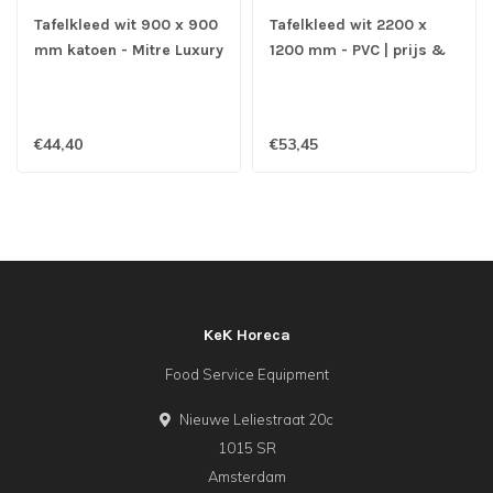
Tafelkleed wit 900 x 900
Tafelkleed wit 2200 x
mm katoen - Mitre Luxury
1200 mm - PVC | prijs &
Luxor
verp per 2 stuks
€44,40
€53,45
KeK Horeca
Food Service Equipment
Nieuwe Leliestraat 20c
1015 SR
Amsterdam