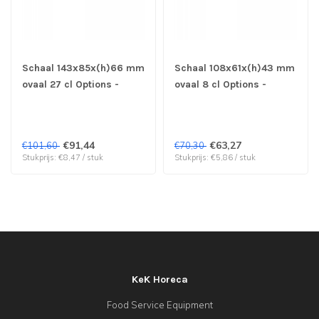
Schaal 143x85x(h)66 mm
Schaal 108x61x(h)43 mm
ovaal 27 cl Options -
ovaal 8 cl Options -
Bauscher | prijs & verp
Bauscher | prijs & verp
per 12 stuks
per 12 stuks
€91,44
€63,27
€101,60
€70,30
Stukprijs: €8,47 / stuk
Stukprijs: €5,86 / stuk
KeK Horeca
Food Service Equipment