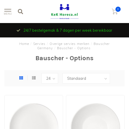
0
MENU
24/7 bestelgemak & 7 dagen per week bereikbaar
Home
/
Servies
/
Overige servies merken
/
Bauscher
Germany
/
Bauscher - Options
Bauscher - Options