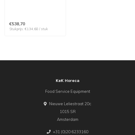
Staal | prijs & verp per 4
stuks
€538,70
Stukprijs: €134,68 / stuk
KeK Horeca
Food Service Equipment
Nieuwe Leliestraat 20c
1015 SR
Amsterdam
+31 (0)20 6233160