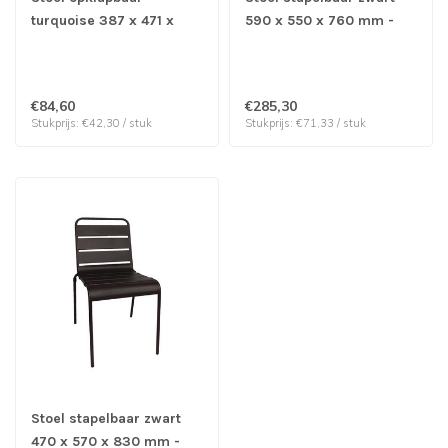
turquoise 387 x 471 x
590 x 550 x 760 mm -
800 mm - Staal | prijs &
Polypropyleen | prijs &
verp per 2 stuks
verp per 4 stuks
€84,60
€285,30
Stukprijs: €42,30 / stuk
Stukprijs: €71,33 / stuk
Stoel stapelbaar zwart
470 x 570 x 830 mm -