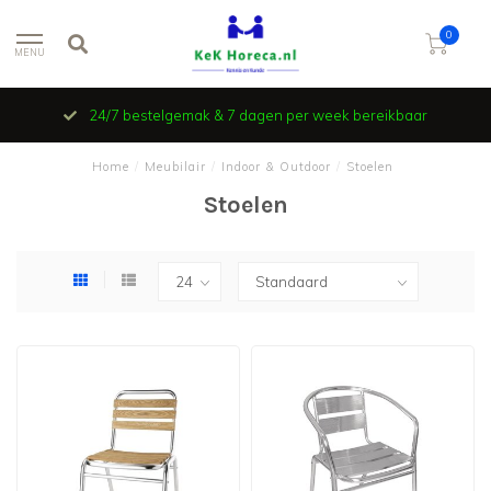
0
MENU
24/7 bestelgemak & 7 dagen per week bereikbaar
Home
/
Meubilair
/
Indoor & Outdoor
/
Stoelen
Stoelen