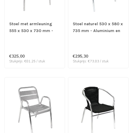
Stoel met armleuning
Stoel naturel 530 x 580 x
555 x 530 x 730 mm -
735 mm - Aluminium en
Aluminium en essenhout |
rotan | prijs & verp per 4
prijs & verp per 4 stuks
stuks
€325,00
€295,30
Stukprijs: €81,25 / stuk
Stukprijs: €73,83 / stuk