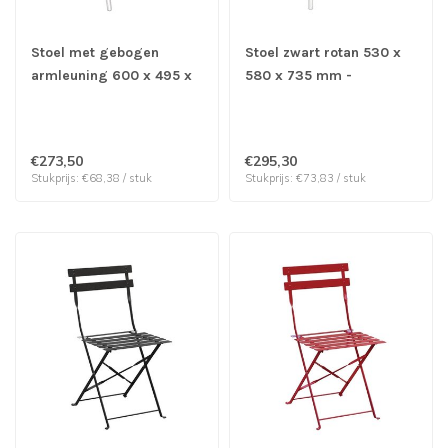
Stoel met gebogen
Stoel zwart rotan 530 x
armleuning 600 x 495 x
580 x 735 mm -
780 mm - Aluminium |
Aluminium | prijs & verp
prijs & verp per 4 stuks
per 4 stuks
€273,50
€295,30
Stukprijs: €68,38 / stuk
Stukprijs: €73,83 / stuk