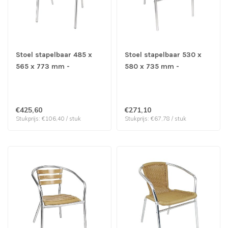
Stoel stapelbaar 485 x
Stoel stapelbaar 530 x
565 x 773 mm -
580 x 735 mm -
Aluminium en essenhout |
Aluminium | prijs & verp
prijs & verp per 4 stuks
per 4 stuks
€425,60
€271,10
Stukprijs: €106,40 / stuk
Stukprijs: €67,78 / stuk