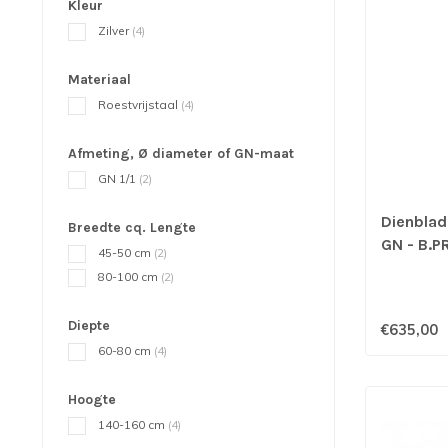
Kleur
Zilver
(4)
Materiaal
Roestvrijstaal
(4)
Afmeting, Ø diameter of GN-maat
GN 1/1
(2)
Dienbla
Breedte cq. Lengte
GN - B.P
45-50 cm
(2)
80-100 cm
(2)
Diepte
€635,00
60-80 cm
(4)
Hoogte
140-160 cm
(4)