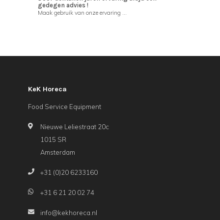
gedegen advies !
Maak gebruik van onze ervaring ...
KeK Horeca
Food Service Equipment
Nieuwe Leliestraat 20c
1015 SR
Amsterdam
+31 (0)20 6233160
+31 6 21 20 02 74
info@kekhoreca.nl