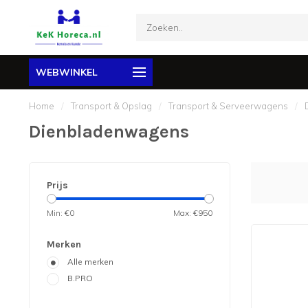
WEBWINKEL
Home
/
Transport & Opslag
/
Transport & Serveerwagens
/
Dienbladenwagens
Prijs
Min: €
0
Max: €
950
Merken
Alle merken
B.PRO