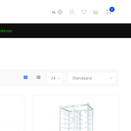
0
NL
eikbaar