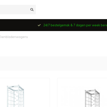
24/7 bestelgemak & 7 dagen per week ber
Dienbladenwagens