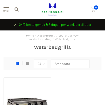
0
MENU
24/7 bestelgemak & 7 dagen per week bereikbaar
Home
/
Apparatuur
/
Apparatuur voor
Voedselbereiding
/
Waterbadgrills
Waterbadgrills