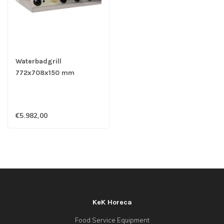
Waterbadgrill
772x708x150 mm
(bxdxh) 710 x 505 mm
netto bakoppervlak 2
elementen 10KW-400V
€5.982,00
RWG-86 - Rosval
KeK Horeca
Food Service Equipment