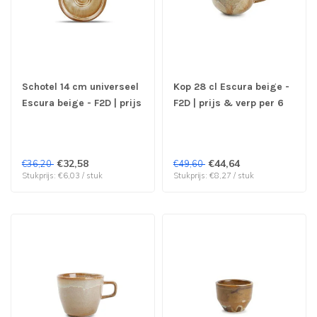
Schotel 14 cm universeel
Kop 28 cl Escura beige -
Escura beige - F2D | prijs
F2D | prijs & verp per 6
& verp per 6 stuks
stuks
€32,58
€44,64
€36,20
€49,60
Stukprijs: €6,03 / stuk
Stukprijs: €8,27 / stuk