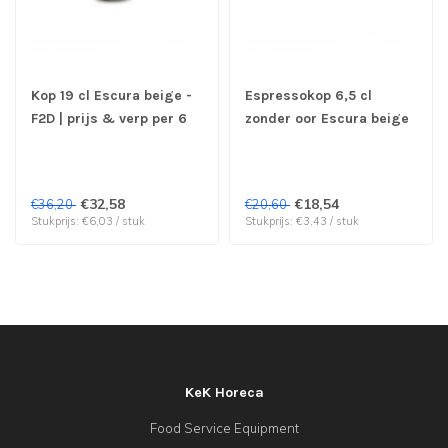
Kop 19 cl Escura beige -
Espressokop 6,5 cl
F2D | prijs & verp per 6
zonder oor Escura beige
stuks
- F2D | prijs & verp per 6
stuks
€32,58
€18,54
€36,20
€20,60
Stukprijs: €6,03 / stuk
Stukprijs: €3,43 / stuk
KeK Horeca
Food Service Equipment