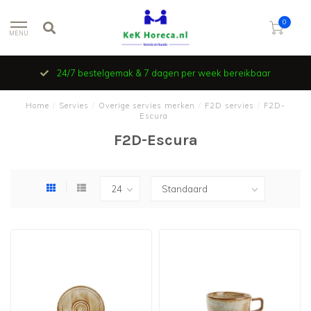
0
MENU
24/7 bestelgemak & 7 dagen per week bereikbaar
Home
/
Servies
/
Overige servies merken
/
F2D servies
/
F2D-
Escura
F2D-Escura