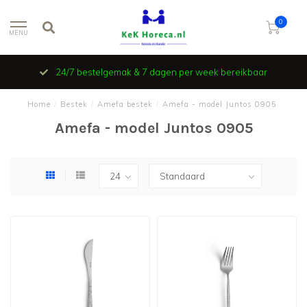
0
MENU
24/7 bestelgemak & 7 dagen per week bereikbaar
Home
/
Bestek
/
Amefa bestek
/
Amefa - model Juntos 0905
Amefa - model Juntos 0905