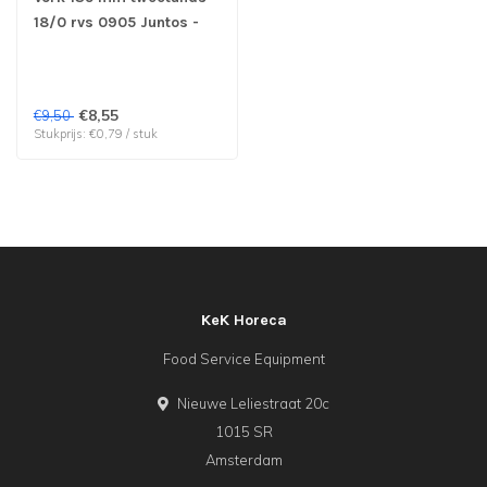
18/0 rvs 0905 Juntos -
Amefa | prijs & verp per
12 stuks
€8,55
€9,50
Stukprijs: €0,79 / stuk
KeK Horeca
Food Service Equipment
Nieuwe Leliestraat 20c
1015 SR
Amsterdam