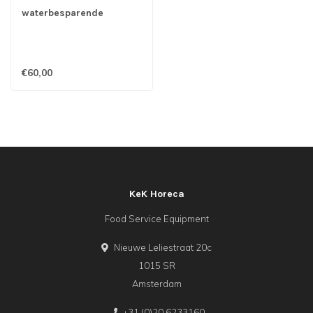
waterbesparende
drukknopbediening korte
uitloop onderzijde -
Gastro-Inox
€60,00
KeK Horeca
Food Service Equipment
Nieuwe Leliestraat 20c
1015 SR
Amsterdam
+31 (0)20 6233160