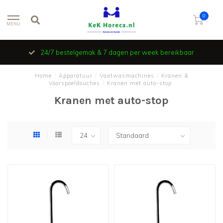
0
MENU
24/7 bestelgemak & 7 dagen per week bereikbaar
Home
/
Apparatuur
/
Vaatwasmachines
/
Kranen &
Voorspoeldouches
/
Kranen met auto-stop
Kranen met auto-stop