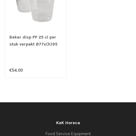
Beker disp PP 25 cl per
stuk verpakt Ø77x(h)95
mm transparant | prijs &
verp per 500 stuks
€54,00
KeK Horeca
Food Service Equipment