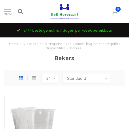
0
MENU
24/7 bestelgemak & 7 dagen per week bereikbaar
Home
/
Disposables & Hygiene
/
Individueel hygienisch verpakte
disposables
/
Bekers
Bekers