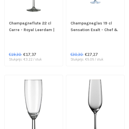
Champagneflute 22 cl
Champagneglas 19 cl
Carre - Royal Leerdam |
Sensation Exalt - Chef &
prijs & verp per 6 stuks
Sommelier | prijs & verp
per 6 stuks
€17,37
€27,27
€19,30
€30,30
Stukprijs: €3,22 / stuk
Stukprijs: €5,05 / stuk