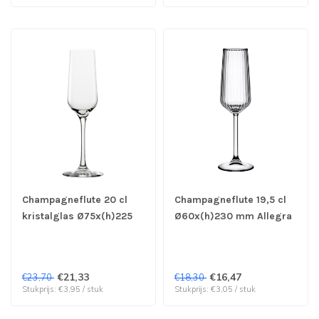
Champagneflute 20 cl
Champagneflute 19,5 cl
kristalglas Ø75x(h)225
Ø60x(h)230 mm Allegra
mm Revolution - Stolzle |
Focus - Pasabahce | prijs
prijs & verp per 6 stuks
& verp per 6 stuks
€21,33
€16,47
€23,70
€18,30
Stukprijs: €3,95 / stuk
Stukprijs: €3,05 / stuk