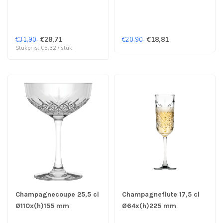
Zwiesel | prijs & verp per
Grandeur - Royal
6 stuks
Leerdam | prijs & verp
per 6 stuks
€28,71
€18,81
€31,90
€20,90
Stukprijs: €5,32 / stuk
Champagnecoupe 25,5 cl
Champagneflute 17,5 cl
Ø110x(h)155 mm
Ø64x(h)225 mm
Timeless - Pasabahce |
Timeless - Pasabahce |