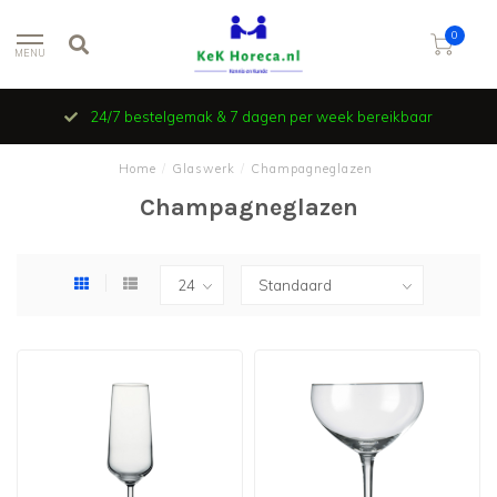
0
MENU
24/7 bestelgemak & 7 dagen per week bereikbaar
Home
/
Glaswerk
/
Champagneglazen
Champagneglazen