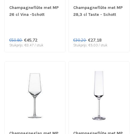
Champagneflûte met MP
Champagneflûte met MP
26 cl Vina -Schott
28,3 cl Taste - Schott
Zwiesel | prijs & verp per
Zwiesel | prijs & verp per
6 stuks
6 stuks
€45,72
€27,18
€50,80
€30,20
Stukprijs: €8,47 / stuk
Stukprijs: €5,03 / stuk
Champagneglas met MP
Champagneflûte met MP