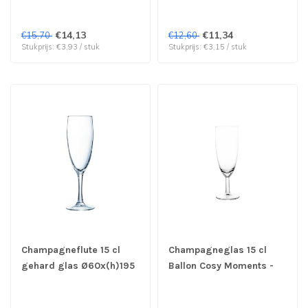
prijs & verp per 4 stuks
prijs & verp per 4 stuks
Nog 12 stuks beschikbaar
€14,13
€11,34
€15,70
€12,60
OUTLET !!
Stukprijs: €3,93 / stuk
Stukprijs: €3,15 / stuk
Champagneflute 15 cl
Champagneglas 15 cl
gehard glas Ø60x(h)195
Ballon Cosy Moments -
mm Princesa - Arcoroc |
Cosy & Trendy | prijs &
prijs & verp per 24 stuks
verp per 12 stuks