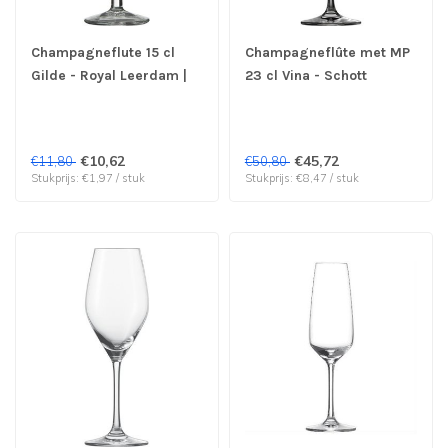
Champagneflute 15 cl
Champagneflûte met MP
Gilde - Royal Leerdam |
23 cl Vina - Schott
prijs & verp per 6 stuks
Zwiesel | prijs & verp per
6 stuks
€10,62
€45,72
€11,80
€50,80
Stukprijs: €1,97 / stuk
Stukprijs: €8,47 / stuk