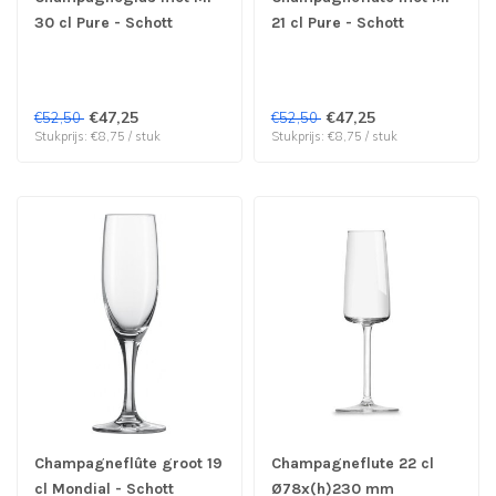
30 cl Pure - Schott
21 cl Pure - Schott
Zwiesel | prijs & verp per
Zwiesel | prijs & verp per
6 stuks
6 stuks
€47,25
€47,25
€52,50
€52,50
Stukprijs: €8,75 / stuk
Stukprijs: €8,75 / stuk
Champagneflûte groot 19
Champagneflute 22 cl
cl Mondial - Schott
Ø78x(h)230 mm