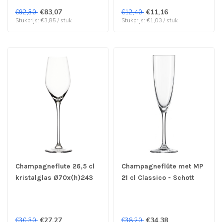
€83,07
€11,16
€92,30
€12,40
Stukprijs: €3,85 / stuk
Stukprijs: €1,03 / stuk
Champagneflute 26,5 cl
Champagneflûte met MP
kristalglas Ø70x(h)243
21 cl Classico - Schott
mm Exquisit Royal -
Zwiesel | prijs & verp per
Stolzle | prijs & verp per
6 stuks
6 stuks
€27,27
€34,38
€30,30
€38,20