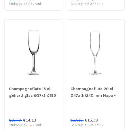
Stukprijs: €5,05 / stuk
Stukprijs: €6,37 / stuk
Champagneflute 15 cl
Champagneflute 20 cl
gehard glas Ø57x(h)195
Ø47x(h)240 mm Napa -
mm Palomino -
Pasabahce | prijs & verp
Pasabahce | prijs & verp
per 6 stuks
per 6 stuks
€14,13
€15,39
€15,70
€17,10
Stukprijs: €2,62 / stuk
Stukprijs: €2,85 / stuk