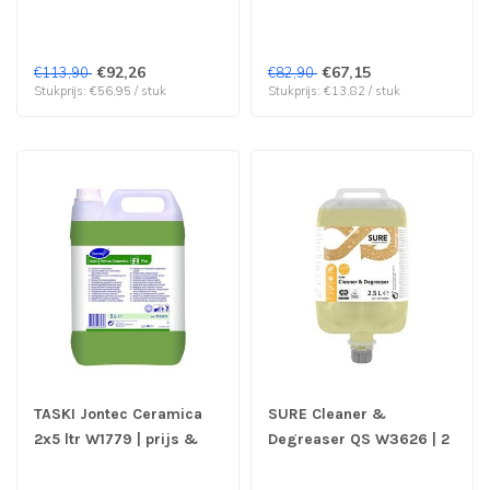
| prijs & verp per 2 stuks
| prijs & verp per 2 stuks
€92,26
€67,15
€113,90
€82,90
Stukprijs: €56,95 / stuk
Stukprijs: €13,82 / stuk
TASKI Jontec Ceramica
SURE Cleaner &
2x5 ltr W1779 | prijs &
Degreaser QS W3626 | 2
verp per 2 stuks
x 2,5 LTR