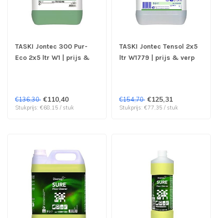
TASKI Jontec 300 Pur-
TASKI Jontec Tensol 2x5
Eco 2x5 ltr W1 | prijs &
ltr W1779 | prijs & verp
verp per 2 stuks
per 2 stuks
€110,40
€125,31
€136,30
€154,70
Stukprijs: €68,15 / stuk
Stukprijs: €77,35 / stuk