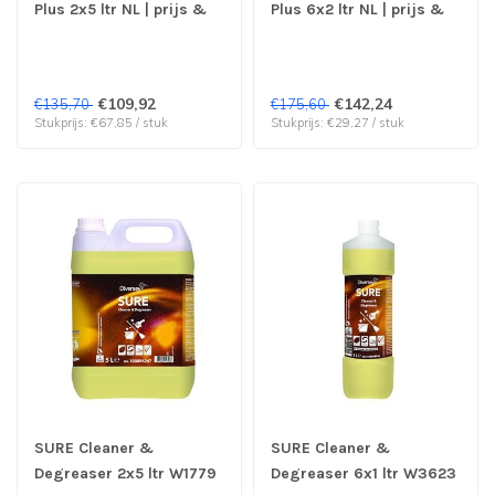
Plus 2x5 ltr NL | prijs &
Plus 6x2 ltr NL | prijs &
verp per 2 stuks
verp per 6 stuks
€109,92
€142,24
€135,70
€175,60
Stukprijs: €67,85 / stuk
Stukprijs: €29,27 / stuk
SURE Cleaner &
SURE Cleaner &
Degreaser 2x5 ltr W1779
Degreaser 6x1 ltr W3623