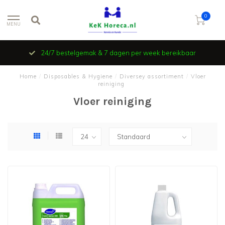
0
MENU
24/7 bestelgemak & 7 dagen per week bereikbaar
Home
/
Disposables & Hygiene
/
Diversey assortiment
/
Vloer
reiniging
Vloer reiniging