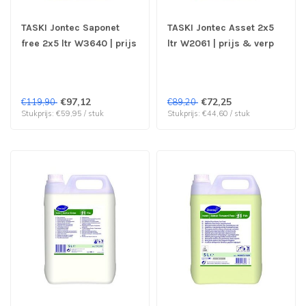
TASKI Jontec Saponet
TASKI Jontec Asset 2x5
free 2x5 ltr W3640 | prijs
ltr W2061 | prijs & verp
& verp per 2 stuks
per 2 stuks
€97,12
€72,25
€119,90
€89,20
Stukprijs: €59,95 / stuk
Stukprijs: €44,60 / stuk