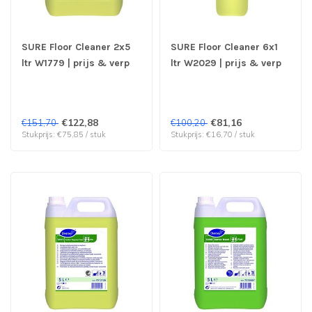
SURE Floor Cleaner 2x5
SURE Floor Cleaner 6x1
ltr W1779 | prijs & verp
ltr W2029 | prijs & verp
per 2 stuks
per 6 stuks
€122,88
€81,16
€151,70
€100,20
Stukprijs: €75,85 / stuk
Stukprijs: €16,70 / stuk