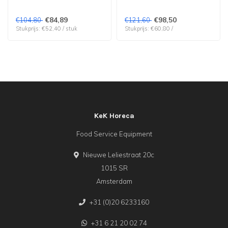
€84,89
€98,50
€104,80
€121,60
Stukprijs: €52,40 / stuk
Stukprijs: €60,80 /
KeK Horeca
Food Service Equipment
Nieuwe Leliestraat 20c
1015 SR
Amsterdam
+31 (0)20 6233160
+31 6 21 20 02 74