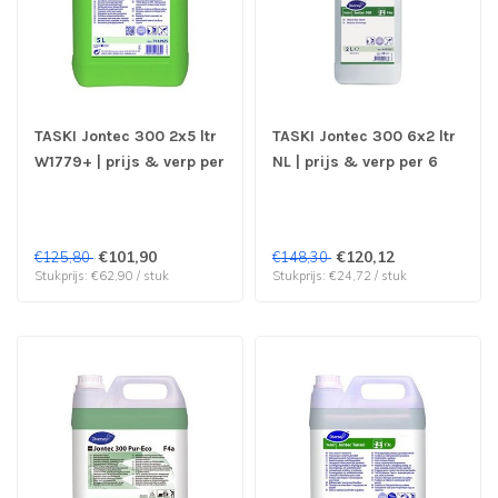
TASKI Jontec 300 2x5 ltr
TASKI Jontec 300 6x2 ltr
W1779+ | prijs & verp per
NL | prijs & verp per 6
2 stuks
stuks
€101,90
€120,12
€125,80
€148,30
Stukprijs: €62,90 / stuk
Stukprijs: €24,72 / stuk