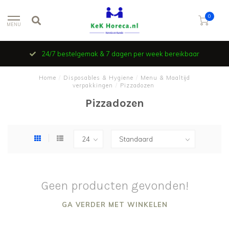
0
MENU
24/7 bestelgemak & 7 dagen per week bereikbaar
Home
/
Disposables & Hygiene
/
Menu & Maaltijd
verpakkingen
/
Pizzadozen
Pizzadozen
Geen producten gevonden!
GA VERDER MET WINKELEN