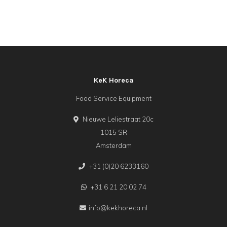
KeK Horeca
Food Service Equipment
Nieuwe Leliestraat 20c
1015 SR
Amsterdam
+31 (0)20 6233160
+31 6 21 20 02 74
info@kekhoreca.nl