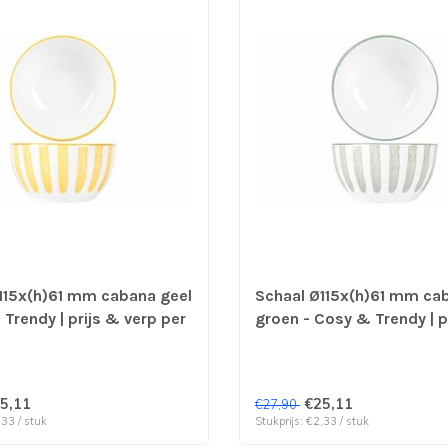
115x(h)61 mm cabana geel
Schaal Ø115x(h)61 mm ca
Trendy | prijs & verp per
groen - Cosy & Trendy | p
verp per 12 stuks
5,11
€25,11
€27,90
,33 / stuk
Stukprijs: €2,33 / stuk