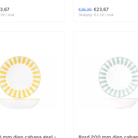
3,67
€23,67
€26,30
,19 / stuk
Stukprijs: €2,19 / stuk
 mm diep cabana geel -
Bord 200 mm diep caban