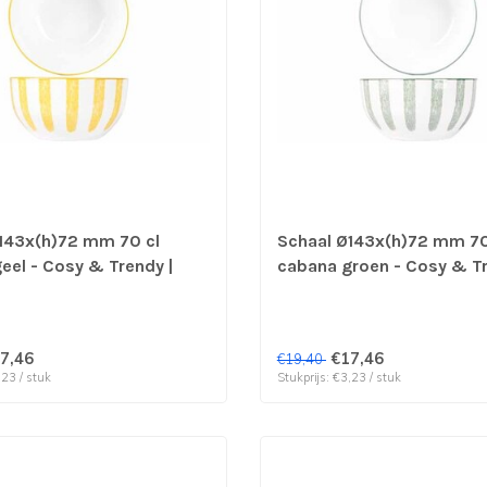
143x(h)72 mm 70 cl
Schaal Ø143x(h)72 mm 70
eel - Cosy & Trendy |
cabana groen - Cosy & Tr
erp per 6 stuks
prijs & verp per 6 stuks
7,46
€17,46
€19,40
,23 / stuk
Stukprijs: €3,23 / stuk