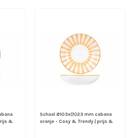
abana
Schaal Ø103x(h)23 mm cabana
rijs &
oranje - Cosy & Trendy | prijs &
verp per 12 stuks