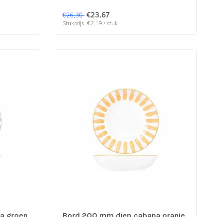
€23,67
€26,30
Stukprijs: €2,19 / stuk
a groen
Bord 200 mm diep cabana oranje