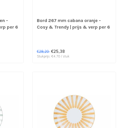
en -
Bord 267 mm cabana oranje -
erp per 6
Cosy & Trendy | prijs & verp per 6
stuks
€25,38
€28,20
Stukprijs: €4,70 / stuk