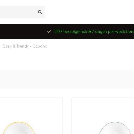
24/7 bestelgemak & 7 dagen per week ber
Cosy & Trendy - Cabana