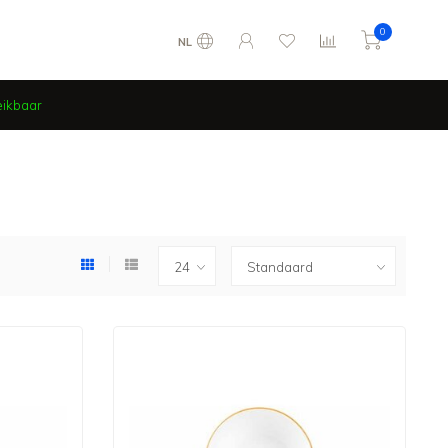
0
NL
eikbaar