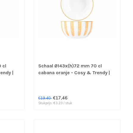
 cl
Schaal Ø143x(h)72 mm 70 cl
endy |
cabana oranje - Cosy & Trendy |
prijs & verp per 6 stuks
€17,46
€19,40
Stukprijs: €3,23 / stuk