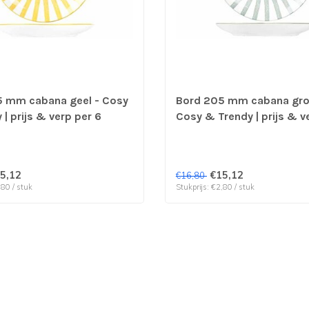
 mm cabana geel - Cosy
Bord 205 mm cabana gro
| prijs & verp per 6
Cosy & Trendy | prijs & v
stuks
5,12
€15,12
€16,80
,80 / stuk
Stukprijs: €2,80 / stuk