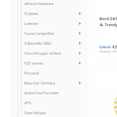
Athena Hotelware
St James
Bord 267
Luminarc
& Trendy 
stuks
Suisse Langenthal
G.Benedikt 1882
€2
€28,20
Stukprijs: €4
Churchill super vitrified
F2D servies
Porvasal
Bauscher Germany
Ariane Fine Porcelain
APS
Sans Marque