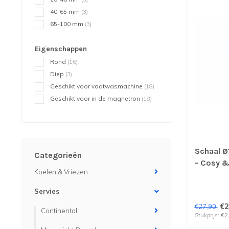
40-65 mm
(3)
65-100 mm
(3)
Eigenschappen
Rond
(16)
Diep
(3)
Geschikt voor vaatwasmachine
(18)
Geschikt voor in de magnetron
(18)
Schaal Ø
Categorieën
- Cosy & 
Koelen & Vriezen
12 stuks
Servies
€2
€27,90
Continental
Stukprijs: €2