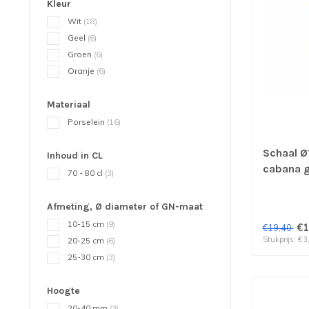
Kleur
Wit
(18)
Geel
(6)
Groen
(6)
Oranje
(6)
Materiaal
Porselein
(16)
Schaal Ø
Inhoud in CL
cabana g
70 - 80 cl
(3)
prijs & v
Afmeting, Ø diameter of GN-maat
10-15 cm
(9)
€1
€19,40
Stukprijs: €3
20-25 cm
(6)
25-30 cm
(3)
Hoogte
20-40 mm
(3)