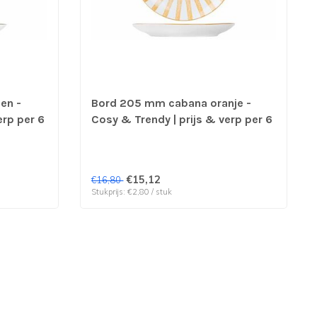
en -
Bord 205 mm cabana oranje -
erp per 6
Cosy & Trendy | prijs & verp per 6
stuks
€15,12
€16,80
Stukprijs: €2,80 / stuk