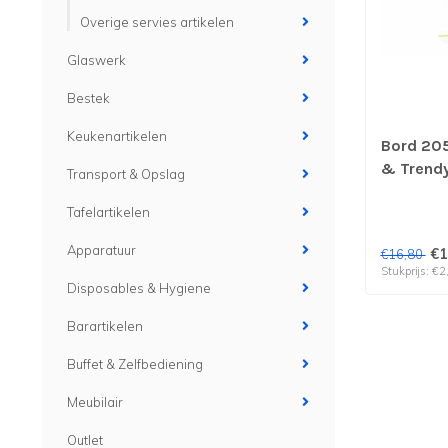
Overige servies artikelen
Glaswerk
Bestek
Keukenartikelen
Bord 205
& Trendy 
Transport & Opslag
stuks
Tafelartikelen
Apparatuur
€1
€16,80
Stukprijs: €2
Disposables & Hygiene
Barartikelen
Buffet & Zelfbediening
Meubilair
Outlet