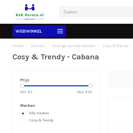
WEBWINKEL
Home
/
Servies
/
Overige servies merken
/
Cosy & Trendy
/
Cosy & Trendy - Cabana
Prijs
Min: €
0
Max: €
30
Merken
Alle merken
Cosy & Trendy