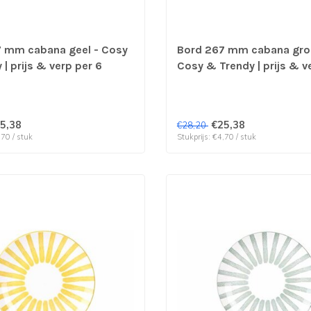
 mm cabana geel - Cosy
Bord 267 mm cabana gro
| prijs & verp per 6
Cosy & Trendy | prijs & v
stuks
5,38
€25,38
€28,20
,70 / stuk
Stukprijs: €4,70 / stuk