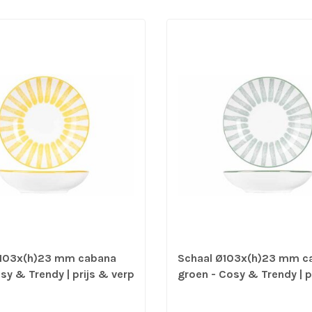
Ø103x(h)23 mm cabana
Schaal Ø103x(h)23 mm c
sy & Trendy | prijs & verp
groen - Cosy & Trendy | p
tuks
verp per 12 stuks