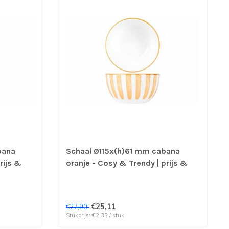
bana
Schaal Ø115x(h)61 mm cabana
rijs &
oranje - Cosy & Trendy | prijs &
verp per 12 stuks
€25,11
€27,90
Stukprijs: €2,33 / stuk