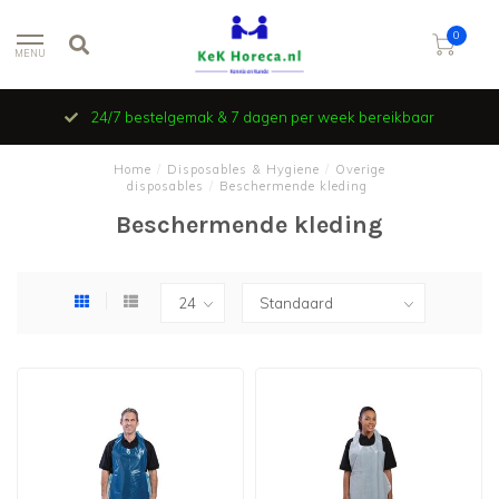
0
MENU
24/7 bestelgemak & 7 dagen per week bereikbaar
Home
/
Disposables & Hygiene
/
Overige
disposables
/
Beschermende kleding
Beschermende kleding