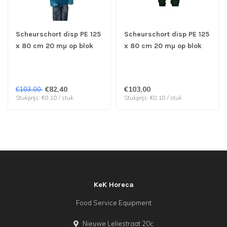
Scheurschort disp PE 125
Scheurschort disp PE 125
x 80 cm 20 mµ op blok
x 80 cm 20 mµ op blok
blauw | prijs & verp per
wit | prijs & verp per
1.000 stuks Nog 1 doos
1.000 stuks
beschikbaar !!
€82,40
€103,00
€103,00
Stukprijs: €0,10 / stuk
Stukprijs: €0,10 / stuk
KeK Horeca
Food Service Equipment
Nieuwe Leliestraat 20c