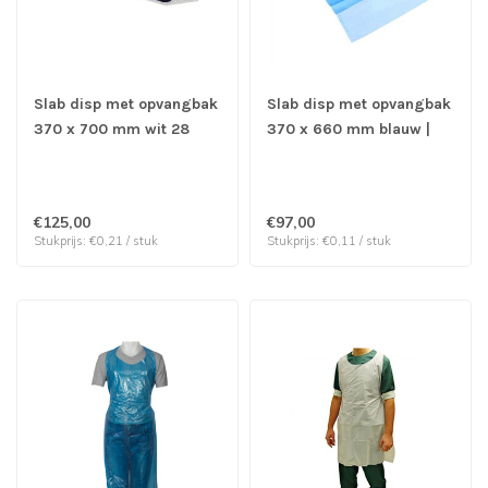
Slab disp met opvangbak
Slab disp met opvangbak
370 x 700 mm wit 28
370 x 660 mm blauw |
gram m2 | prijs & verp
prijs & verp per 900
per 600 stuks
stuks
€125,00
€97,00
Stukprijs: €0,21 / stuk
Stukprijs: €0,11 / stuk