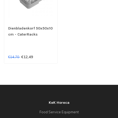
Dienbladenkorf 50x50x10
cm - CaterRacks
€12,49
€14,70
KeK Horeca
Food Service Equipment