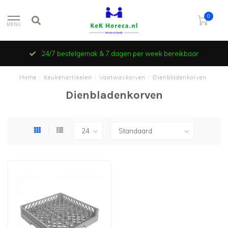
0
MENU
24/7 bestelgemak & 7 dagen per week bereikbaar
Home
/
Keukenartikelen
/
Vaatwaskorven
/
Dienbladenkorven
Dienbladenkorven