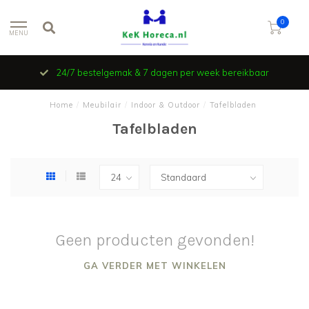
0
MENU
24/7 bestelgemak & 7 dagen per week bereikbaar
Home
/
Meubilair
/
Indoor & Outdoor
/
Tafelbladen
Tafelbladen
Geen producten gevonden!
GA VERDER MET WINKELEN