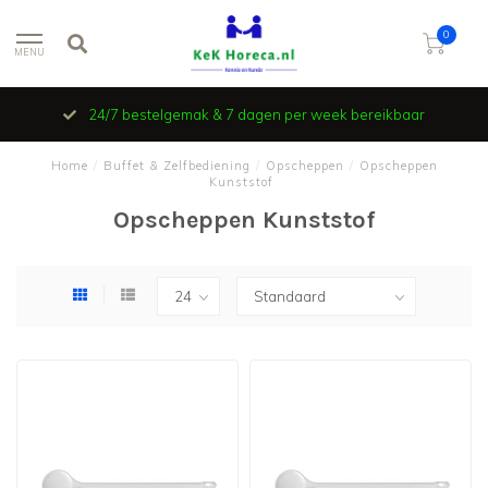
0
MENU
24/7 bestelgemak & 7 dagen per week bereikbaar
Home
/
Buffet & Zelfbediening
/
Opscheppen
/
Opscheppen
Kunststof
Opscheppen Kunststof