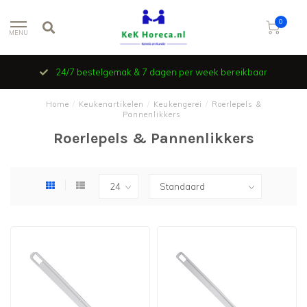
0
MENU
24/7 bestelgemak & 7 dagen per week bereikbaar
Home
/
Keukenartikelen
/
Keukengerei
/
Roerlepels &
Pannenlikkers
Roerlepels & Pannenlikkers