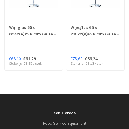
Wijnglas 55 cl
Wijnglas 65 cl
Ø94x(h)236 mm Galea -
Ø102x(h)236 mm Galea -
Chef & Sommelier | prijs
Chef & Sommelier | prijs
& verp per 12 stuks
& verp per 12 stuks
€61,29
€66,24
€68,10
€73,60
Stukprijs: €5,68 / stuk
Stukprijs: €6,13 / stuk
KeK Horeca
Food Service Equipment