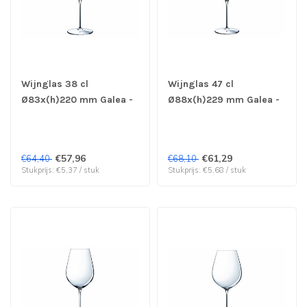
Wijnglas 38 cl
Wijnglas 47 cl
Ø83x(h)220 mm Galea -
Ø88x(h)229 mm Galea -
Chef & Sommelier | prijs
Chef & Sommelier | prijs
& verp per 12 stuks
& verp per 12 stuks
€57,96
€61,29
€64,40
€68,10
Stukprijs: €5,37 / stuk
Stukprijs: €5,68 / stuk