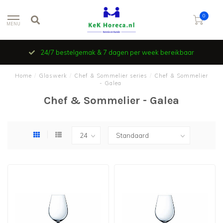
0
MENU
24/7 bestelgemak & 7 dagen per week bereikbaar
Home
/
Glaswerk
/
Chef & Sommelier series
/
Chef & Sommelier
- Galea
Chef & Sommelier - Galea