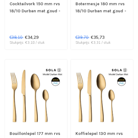
Cocktailvork 150 mm rvs
Botermesje 180 mm rvs
18/10 Durban mat goud -
18/10 Durban mat goud -
Sola | prijs & verp per 12
Sola | prijs & verp per 12
stuks
stuks
€34,29
€35,73
€38,10
€39,70
Stukprijs: €3,18 / stuk
Stukprijs: €3,31 / stuk
Bouillonlepel 177 mm rvs
Koffielepel 130 mm rvs