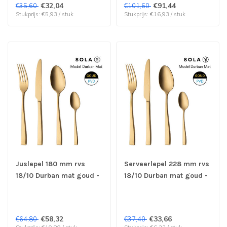
€32,04
€91,44
€35,60
€101,60
Stukprijs: €5,93 / stuk
Stukprijs: €16,93 / stuk
Juslepel 180 mm rvs
Serveerlepel 228 mm rvs
18/10 Durban mat goud -
18/10 Durban mat goud -
Sola | prijs & verp per 6
Sola | prijs & verp per 6
stuks
stuks
€58,32
€33,66
€64,80
€37,40