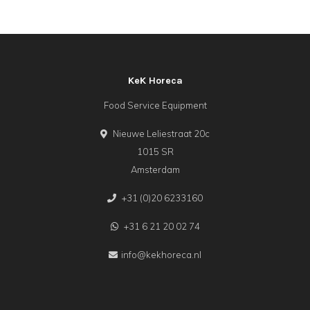
KeK Horeca
Food Service Equipment
Nieuwe Leliestraat 20c
1015 SR
Amsterdam
+31 (0)20 6233160
+31 6 21 20 02 74
info@kekhoreca.nl