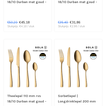
18/10 Durban mat goud -
18/10 Durban mat goud -
Sola | prijs & verp per 12
Sola | prijs & verp per 12
stuks
stuks
€45,18
€31,86
€50,20
€35,40
Stukprijs: €4,18 / stuk
Stukprijs: €2,95 / stuk
Theelepel 110 mm rvs
Sorbetlepel |
18/10 Durban mat goud -
Longdrinklepel 200 mm