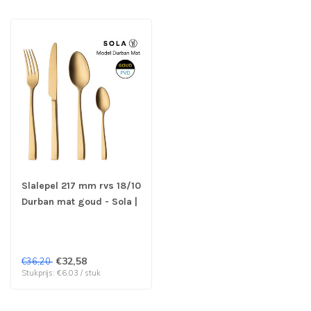
Slalepel 217 mm rvs 18/10
Durban mat goud - Sola |
prijs & verp per 6 stuks
€32,58
€36,20
Stukprijs: €6,03 / stuk