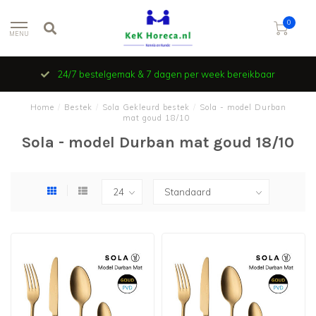
0
MENU
24/7 bestelgemak & 7 dagen per week bereikbaar
Home
/
Bestek
/
Sola Gekleurd bestek
/
Sola - model Durban
mat goud 18/10
Sola - model Durban mat goud 18/10