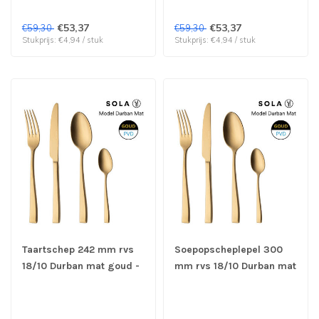
€53,37
€53,37
€59,30
€59,30
Stukprijs: €4,94 / stuk
Stukprijs: €4,94 / stuk
Taartschep 242 mm rvs
Soepopscheplepel 300
18/10 Durban mat goud -
mm rvs 18/10 Durban mat
Sola | prijs & verp per 6
goud - Sola | prijs & verp
stuks
per 6 stuks