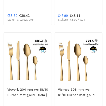
Sola | prijs & verp per 12
rvs 18/10 Durban mat
stuks
goud - Sola | prijs & verp
per 12 stuks
€30,42
€43,11
€33,80
€47,90
Stukprijs: €2,82 / stuk
Stukprijs: €3,99 / stuk
Visvork 204 mm rvs 18/10
Vismes 208 mm rvs
Durban mat goud - Sola |
18/10 Durban mat goud -
prijs & verp per 12 stuks
Sola | prijs & verp per 12
stuks