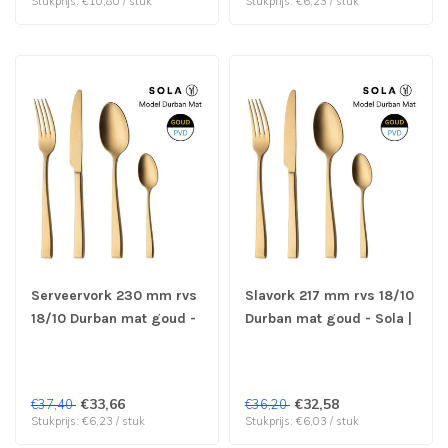
Stukprijs: €10,80 / stuk
Stukprijs: €6,23 / stuk
Serveervork 230 mm rvs
Slavork 217 mm rvs 18/10
18/10 Durban mat goud -
Durban mat goud - Sola |
Sola | prijs & verp per 6
prijs & verp per 6 stuks
stuks
€33,66
€32,58
€37,40
€36,20
Stukprijs: €6,23 / stuk
Stukprijs: €6,03 / stuk