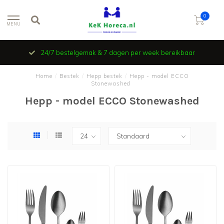
0
MENU
24/7 bestelgemak & 7 dagen per week bereikbaar
Home
/
Bestek
/
Hepp bestek
/
Hepp - model ECCO
Stonewashed
Hepp - model ECCO Stonewashed