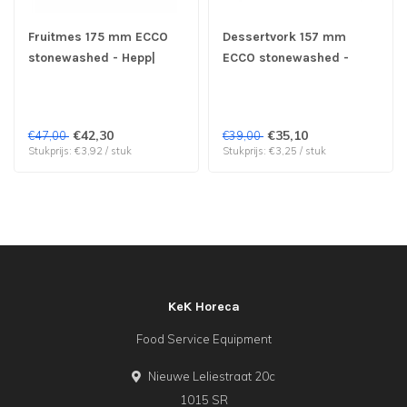
Fruitmes 175 mm ECCO
Dessertvork 157 mm
stonewashed - Hepp|
ECCO stonewashed -
prijs & verp per 12 stuks
Hepp| prijs & verp per 12
stuks
€42,30
€35,10
€47,00
€39,00
Stukprijs: €3,92 / stuk
Stukprijs: €3,25 / stuk
KeK Horeca
Food Service Equipment
Nieuwe Leliestraat 20c
1015 SR