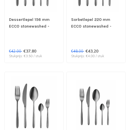
Dessertlepel 156 mm
Sorbetlepel 220 mm
ECCO stonewashed -
ECCO stonewashed -
Hepp| prijs & verp per 12
Hepp| prijs & verp per 12
stuks
stuks
€37,80
€43,20
€42,00
€48,00
Stukprijs: €3,50 / stuk
Stukprijs: €4,00 / stuk