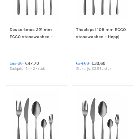
Dessertmes 221 mm
Theelepel 108 mm ECCO
ECCO stonewashed -
stonewashed - Hepp|
Hepp| prijs & verp per 12
prijs & verp per 12 stuks
stuks
€47,70
€30,60
€53,00
€34,00
Stukprijs: €4,42 / stuk
Stukprijs: €2,83 / stuk