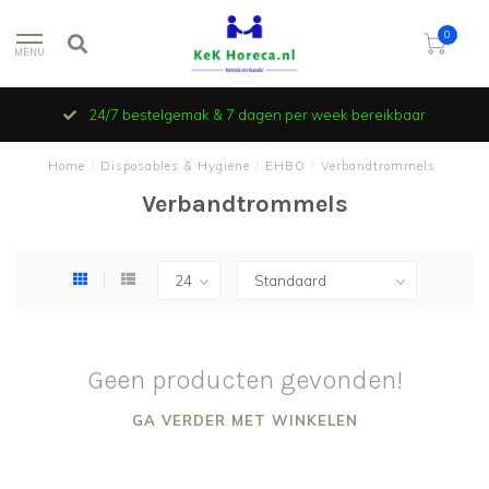
0
MENU
24/7 bestelgemak & 7 dagen per week bereikbaar
Home
/
Disposables & Hygiene
/
EHBO
/
Verbandtrommels
Verbandtrommels
Geen producten gevonden!
GA VERDER MET WINKELEN