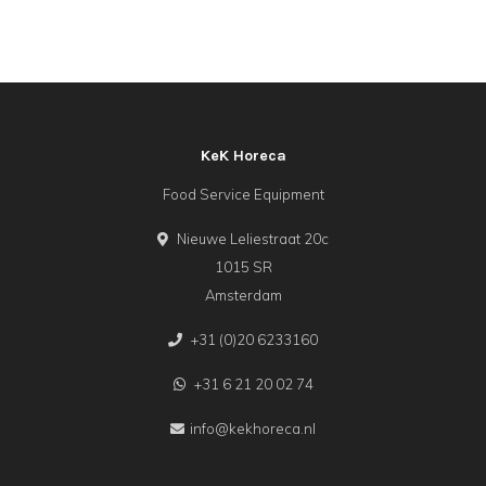
KeK Horeca
Food Service Equipment
Nieuwe Leliestraat 20c
1015 SR
Amsterdam
+31 (0)20 6233160
+31 6 21 20 02 74
info@kekhoreca.nl