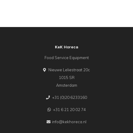
KeK Horeca
Food Service Equipment
Nieuwe Leliestraat 20c
1015 SR
Amsterdam
+31 (0)20 6233160
+31 6 21 20 02 74
info@kekhoreca.nl