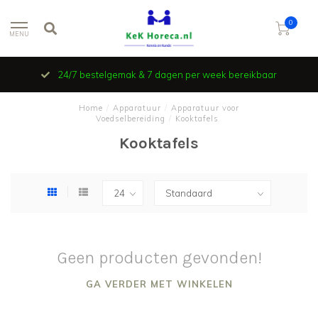
0
MENU
24/7 bestelgemak & 7 dagen per week bereikbaar
Home
/
Apparatuur
/
Apparatuur voor
Voedselbereiding
/
Kooktafels
Kooktafels
Geen producten gevonden!
GA VERDER MET WINKELEN