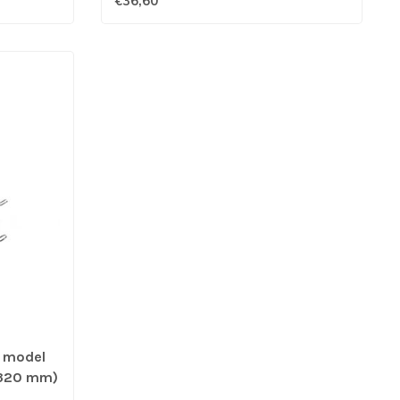
€36,60
g model
- 320 mm)