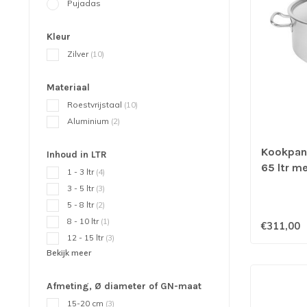
Pujadas
Kleur
Zilver
(10)
Materiaal
Roestvrijstaal
(10)
Aluminium
(2)
Kookpan
Inhoud in LTR
65 ltr m
1 - 3 ltr
(4)
geschikt
3 - 5 ltr
(3)
5 - 8 ltr
(2)
8 - 10 ltr
(1)
€311,00
12 - 15 ltr
(3)
Bekijk meer
Afmeting, Ø diameter of GN-maat
15-20 cm
(3)