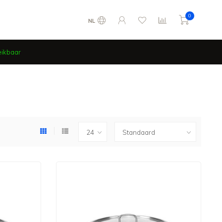
0
NL
eikbaar