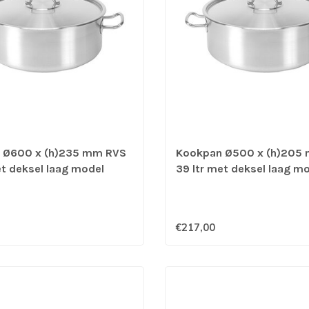
 Ø600 x (h)235 mm RVS
Kookpan Ø500 x (h)205
et deksel laag model
39 ltr met deksel laag m
 voor G/E/K/I - Pujadas
geschikt voor G/E/K/I - 
€217,00