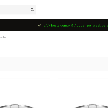
24/7 bestelgemak & 7 dagen per week ber
odel