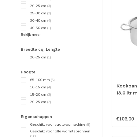
20-25 cm
(3)
25-30 cm
(2)
30-40 cm
(4)
40-50 cm
(1)
Bekijk meer
Breedte cq. Lengte
20-25 cm
(1)
Hoogte
65-100 mm
(5)
Kookpan
10-15 cm
(4)
13,6 ltr
15-20 cm
(3)
geschikt
20-25 cm
(2)
Eigenschappen
€106,00
Geschikt voor vaatwasmachine
(8)
Geschikt voor alle warmtebronnen
(10)