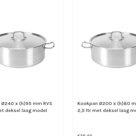
 Ø240 x (h)95 mm RVS
Kookpan Ø200 x (h)80 
met deksel laag model
2,5 ltr met deksel laag m
 voor G/E/K/I - Pujadas
geschikt voor G/E/K/I - 