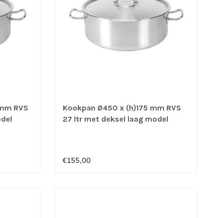
 mm RVS
Kookpan Ø450 x (h)175 mm RVS
odel
27 ltr met deksel laag model
Pujadas
geschikt voor G/E/K/I - Pujadas
€155,00