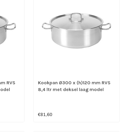
mm RVS
Kookpan Ø300 x (h)120 mm RVS
model
8,4 ltr met deksel laag model
Pujadas
geschikt voor G/E/K/I - Pujadas
€81,60