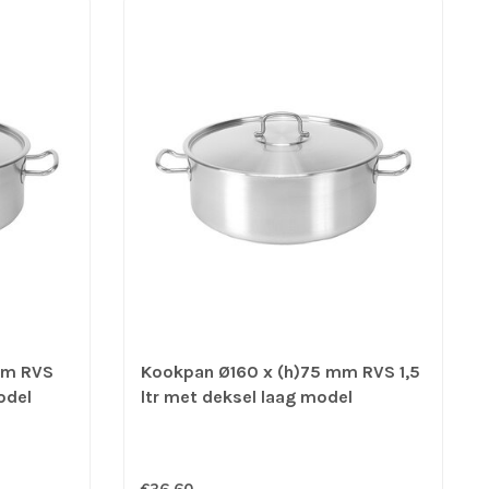
mm RVS
Kookpan Ø160 x (h)75 mm RVS 1,5
odel
ltr met deksel laag model
Pujadas
geschikt voor G/E/K/I - Pujadas