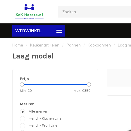
WEBWINKEL
Home
/
Keukenartikelen
/
Pannen
/
Kookpannen
/
Laag m
Laag model
Prijs
Min: €
0
Max: €
350
Merken
Alle merken
Hendi - Kitchen Line
Hendi - Profi Line