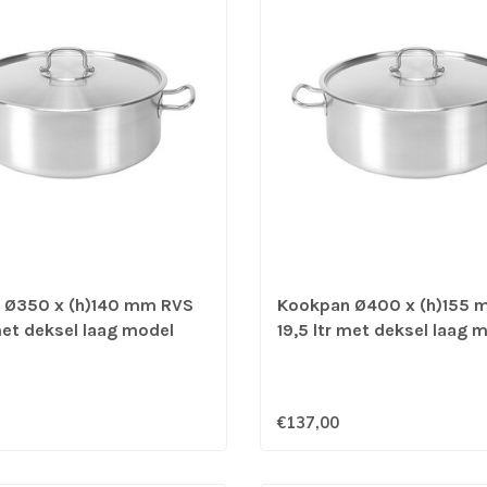
 Ø350 x (h)140 mm RVS
Kookpan Ø400 x (h)155 
 met deksel laag model
19,5 ltr met deksel laag 
 voor G/E/K/I - Pujadas
geschikt voor G/E/K/I - 
€137,00