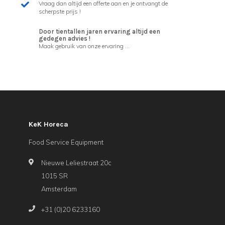
Vraag dan altijd een offerte aan en je ontvangt de
scherpste prijs !
Door tientallen jaren ervaring altijd een
gedegen advies !
Maak gebruik van onze ervaring ...
KeK Horeca
Food Service Equipment
Nieuwe Leliestraat 20c
1015 SR
Amsterdam
+31 (0)20 6233160