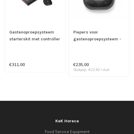
Gastenoproepsysteem
Piepers voor
starterskit met controller
gastenoproepsysteem -
incl. 10 piepers - Hendi
Hendi | prijs & verp per
10 stuks
€311,00
€235,00
Stukprijs: €23,50 / stuk
KeK Horeca
Food Service Equipment