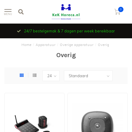
0
MENU
24/7 bestelgemak & 7 dagen per week bereikbaar
Home
/
Apparatuur
/
Overige apparatuur
/
Overig
Overig