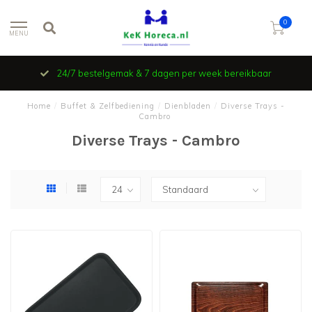
0
MENU
24/7 bestelgemak & 7 dagen per week bereikbaar
Home
/
Buffet & Zelfbediening
/
Dienbladen
/
Diverse Trays -
Cambro
Diverse Trays - Cambro