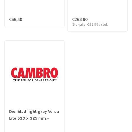
Camtread - Cambro
prijs & verp per 12 stuks
€56,40
€263,90
Stukprijs: €21,99 / stuk
Dienblad light grey Versa
Lite 530 x 325 mm -
Cambro | prijs & verp per
12 stuks