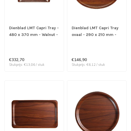
Dienblad LMT Capri Tray -
Dienblad LMT Capri Tray
480 x 370 mm - Walnut -
ovaal - 290 x 210 mm -
Cambro | prijs & verp per
Walnut - Cambro | prijs &
24 stuks
verp per 24 stuks
€332,70
€146,90
Stukprijs: €13,86 / stuk
Stukprijs: €6,12 / stuk