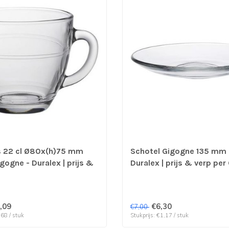
s 22 cl Ø80x(h)75 mm
Schotel Gigogne 135 mm
gogne - Duralex | prijs &
Duralex | prijs & verp per
 6 stuks
,09
€6,30
€7,00
,68 / stuk
Stukprijs: €1,17 / stuk