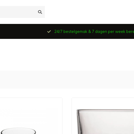
24/7 bestelgemak & 7 dagen per week ber