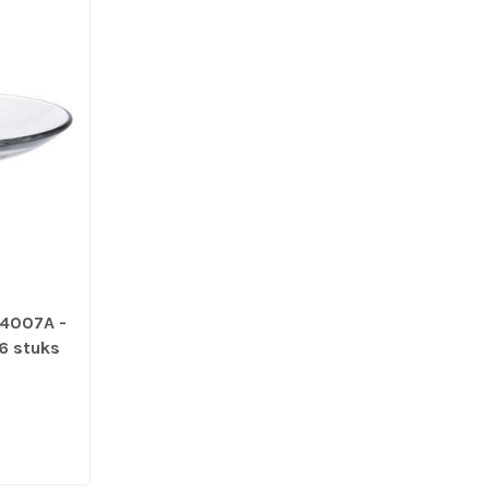
 4007A -
 6 stuks