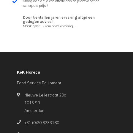
Vraag dan altijd een offerte aan en je ontvangt de
scherpste prijs !
Door tientallen jaren ervaring altijd een
gedegen advies !
Maak gebruik van onze ervaring ...
KeK Horeca
Food Service Equipment
Nieuwe Leliestraat 20c
1015 SR
Amsterdam
+31 (0)20 6233160