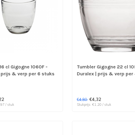
16 cl Gigogne 1060F -
Tumbler Gigogne 22 cl 10
 prijs & verp per 6 stuks
Duralex | prijs & verp per
22
€4,32
€4,80
,97 / stuk
Stukprijs: €1,20 / stuk