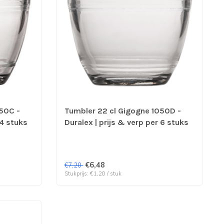
50C -
Tumbler 22 cl Gigogne 1050D -
 4 stuks
Duralex | prijs & verp per 6 stuks
€6,48
€7,20
Stukprijs: €1,20 / stuk