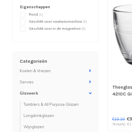
Eigenschappen
Rond
(1)
Geschikt voor vaatwasmachine
(5)
Geschikt voor in de magnetron
(5)
Categorieën
Koelen & Vriezen
Servies
Theegla
Glaswerk
4210C Gi
verp per
Tumblers & All Purpose Glazen
Longdrinkglazen
€9
€10,10
Stukprijs: €1
Wijnglazen