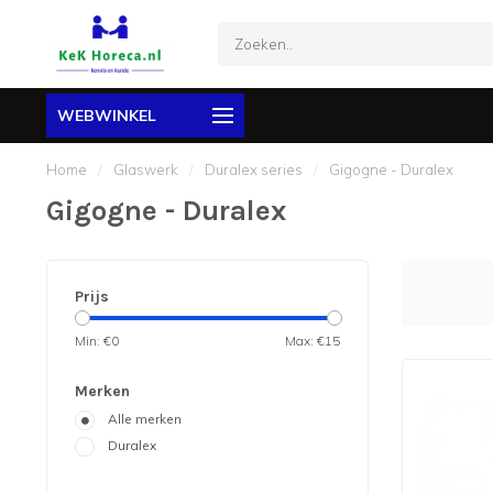
WEBWINKEL
Home
/
Glaswerk
/
Duralex series
/
Gigogne - Duralex
Gigogne - Duralex
Prijs
Min: €
0
Max: €
15
Merken
Alle merken
Duralex