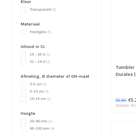
Kleur
Transparant
(5)
Materiaal
Hardglas
(5)
Inhoud in CL
15 - 18 cl
(1)
21 - 24 cl
(3)
Tumbler 
Duralex |
Afmeting, Ø diameter of GN-maat
0-5 cm
(1)
5-10 cm
(3)
10-15 cm
(1)
€5,
€5,80
Stukprijs: €0
Hoogte
20-40 mm
(1)
65-100 mm
(4)