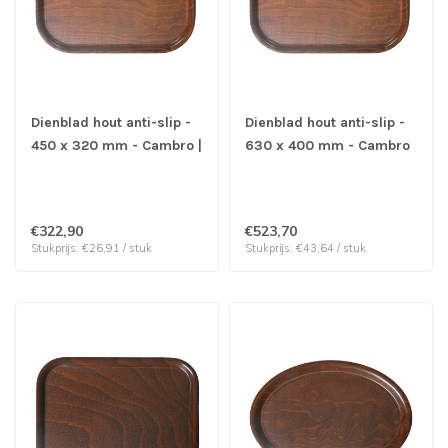
Dienblad hout anti-slip -
Dienblad hout anti-slip -
450 x 320 mm - Cambro |
630 x 400 mm - Cambro
prijs & verp per 12 stuks
| prijs & verp per 12
stuks
€322,90
€523,70
Stukprijs: €26,91 / stuk
Stukprijs: €43,64 / stuk