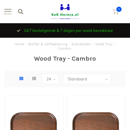
0
MENU
24/7 bestelgemak & 7 dagen per week bereikbaar
Home
/
Buffet & Zelfbediening
/
Dienbladen
/
Wood Tray -
Cambro
Wood Tray - Cambro