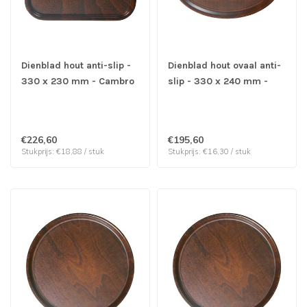
Dienblad hout anti-slip -
Dienblad hout ovaal anti-
330 x 230 mm - Cambro
slip - 330 x 240 mm -
| prijs & verp per 12
Cambro | prijs & verp per
stuks
12 stuks
€226,60
€195,60
Stukprijs: €18,88 / stuk
Stukprijs: €16,30 / stuk