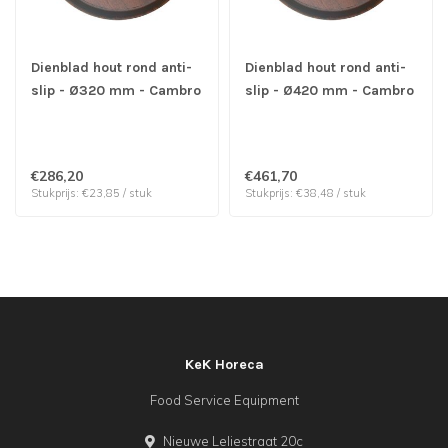
Dienblad hout rond anti-
Dienblad hout rond anti-
slip - Ø320 mm - Cambro
slip - Ø420 mm - Cambro
| prijs & verp per 12
| prijs & verp per 12
stuks
stuks
€286,20
€461,70
Stukprijs: €23,85 / stuk
Stukprijs: €38,48 / stuk
KeK Horeca
Food Service Equipment
Nieuwe Leliestraat 20c