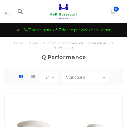
0
MENU
24/7 bestelgemak & 7 dagen per week bereikbaar
Home
/
Servies
/
Overige servies merken
/
Q porselein
/
Q
Performance
Q Performance