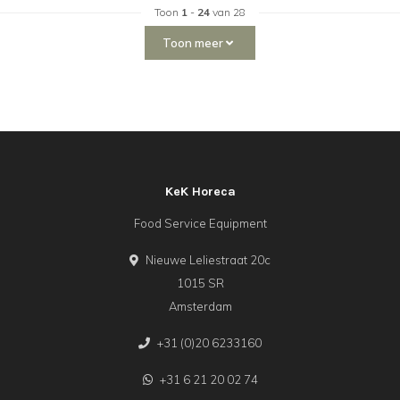
Toon
1
-
24
van 28
Toon meer
KeK Horeca
Food Service Equipment
Nieuwe Leliestraat 20c
1015 SR
Amsterdam
+31 (0)20 6233160
+31 6 21 20 02 74