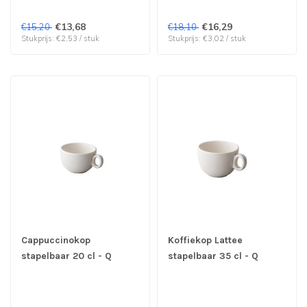
€13,68
€16,29
€15,20
€18,10
Stukprijs: €2,53 / stuk
Stukprijs: €3,02 / stuk
Cappuccinokop
Koffiekop Lattee
stapelbaar 20 cl - Q
stapelbaar 35 cl - Q
Performance | prijs &
Performance | prijs &
verp per 6 stuks 6 stuks
verp per 6 stuks
beschikbaar OUTLET !!