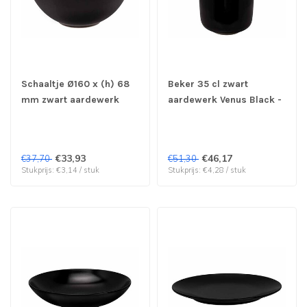
Schaaltje Ø160 x (h) 68
Beker 35 cl zwart
mm zwart aardewerk
aardewerk Venus Black -
Venus Black - Cosy &
Cosy & Trendy | prijs &
Trendy | prijs & verp per
verp per 12 stuks
12 stuks
€33,93
€46,17
€37,70
€51,30
Stukprijs: €3,14 / stuk
Stukprijs: €4,28 / stuk