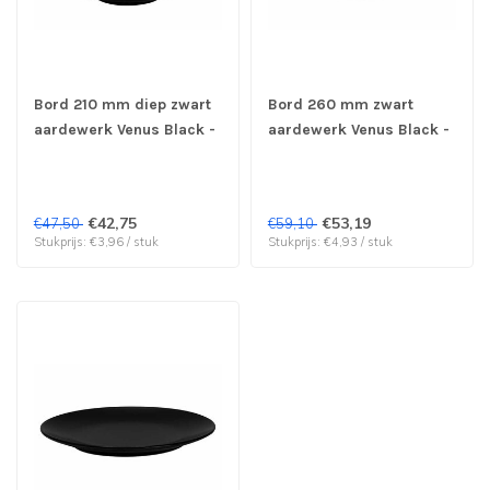
Bord 210 mm diep zwart
Bord 260 mm zwart
aardewerk Venus Black -
aardewerk Venus Black -
Cosy & Trendy | prijs &
Cosy & Trendy | prijs &
verp per 12 stuks
verp per 12 stuks
€42,75
€53,19
€47,50
€59,10
Stukprijs: €3,96 / stuk
Stukprijs: €4,93 / stuk