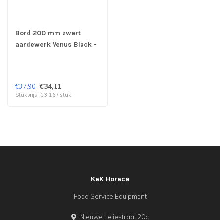
Bord 200 mm zwart
aardewerk Venus Black -
Cosy & Trendy | prijs &
verp per 12 stuks
€34,11
€37,90
Stukprijs: €3,16 / stuk
KeK Horeca
Food Service Equipment
Nieuwe Leliestraat 20c