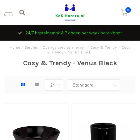
0
MENU
24/7 bestelgemak & 7 dagen per week bereikbaar
Home
/
Servies
/
Overige servies merken
/
Cosy & Trendy
/
Cosy
& Trendy - Venus Black
Cosy & Trendy - Venus Black