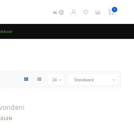
0
NL
eikbaar
vonden!
KELEN