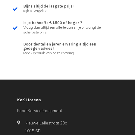
Bijna altijd de laagste prijs !
Kijk & Vergelijk ...
Is je behoefte € 1.500 of hoger ?
Vraag dan altijd een offerte aan en je ontvangt de
scherpste prijs !
Door tientallen jaren ervaring altijd een
gedegen advies !
Maak gebruik van onze ervaring ...
KeK Horeca
Food Service Equipment
Nieuwe Leliestraat 20c
1015 SR