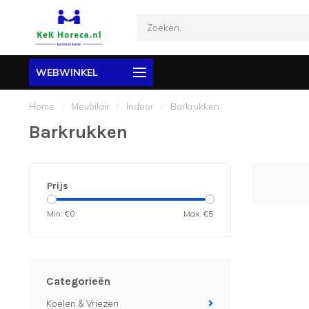
WEBWINKEL
Home
/
Meubilair
/
Indoor
/
Barkrukken
Barkrukken
Prijs
Min: €
0
Max: €
5
Categorieën
Koelen & Vriezen