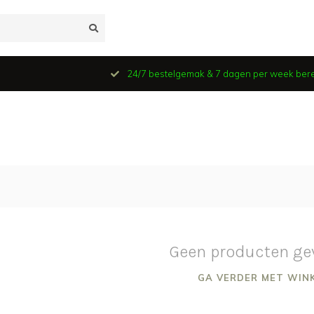
24/7 bestelgemak & 7 dagen per week ber
Geen producten ge
GA VERDER MET WIN