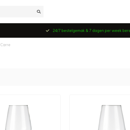
24/7 bestelgemak & 7 dagen per week ber
 Carre