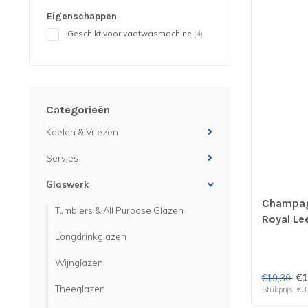
Eigenschappen
Geschikt voor vaatwasmachine
(4)
Categorieën
Koelen & Vriezen
Servies
Glaswerk
Champagn
Tumblers & All Purpose Glazen
Royal Lee
stuks
Longdrinkglazen
Wijnglazen
€1
€19,30
Theeglazen
Stukprijs: €3