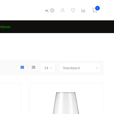
0
NL
eikbaar