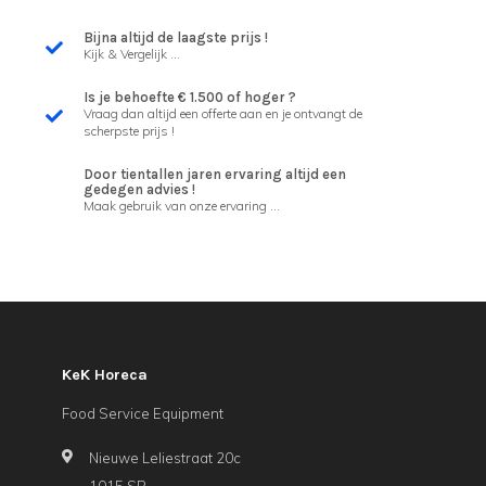
Bijna altijd de laagste prijs !
Kijk & Vergelijk ...
Is je behoefte € 1.500 of hoger ?
Vraag dan altijd een offerte aan en je ontvangt de
scherpste prijs !
Door tientallen jaren ervaring altijd een
gedegen advies !
Maak gebruik van onze ervaring ...
KeK Horeca
Food Service Equipment
Nieuwe Leliestraat 20c