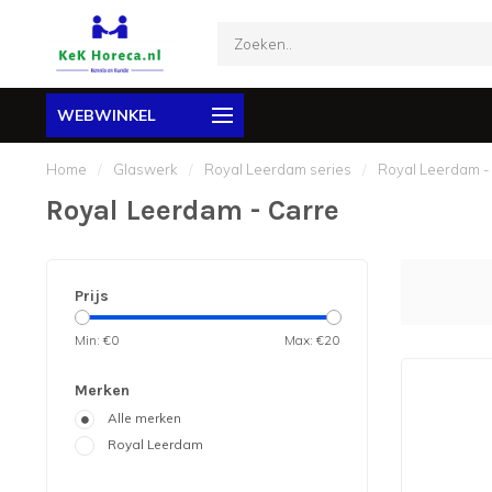
WEBWINKEL
Home
/
Glaswerk
/
Royal Leerdam series
/
Royal Leerdam -
Royal Leerdam - Carre
Prijs
Min: €
0
Max: €
20
Merken
Alle merken
Royal Leerdam