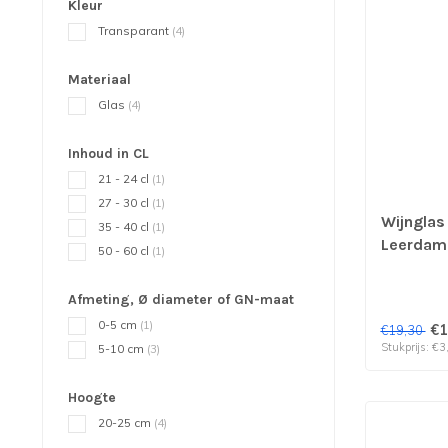
Kleur
Transparant
(4)
Materiaal
Glas
(4)
Inhoud in CL
21 - 24 cl
(1)
27 - 30 cl
(1)
Wijnglas 
35 - 40 cl
(1)
Leerdam 
50 - 60 cl
(1)
Afmeting, Ø diameter of GN-maat
0-5 cm
(1)
€1
€19,30
Stukprijs: €3
5-10 cm
(3)
Hoogte
20-25 cm
(4)