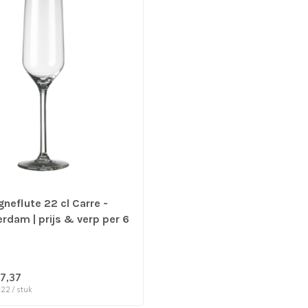
eflute 22 cl Carre -
rdam | prijs & verp per 6
7,37
,22 / stuk