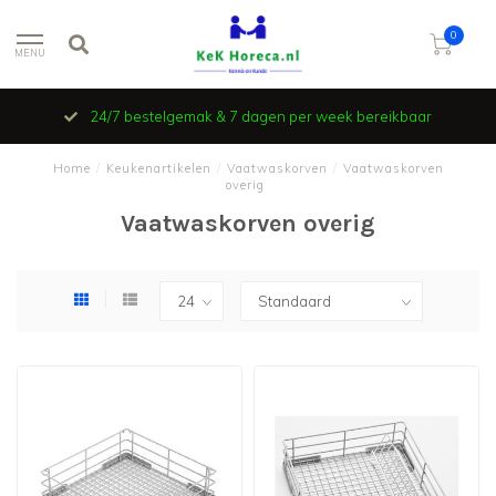
0
MENU
24/7 bestelgemak & 7 dagen per week bereikbaar
Home
/
Keukenartikelen
/
Vaatwaskorven
/
Vaatwaskorven
overig
Vaatwaskorven overig