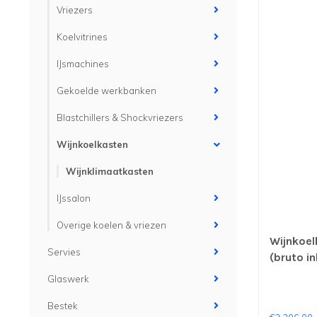
Vriezers
Koelvitrines
IJsmachines
Gekoelde werkbanken
Blastchillers & Shockvriezers
Wijnkoelkasten
Wijnklimaatkasten
IJssalon
Overige koelen & vriezen
Wijnkoel
Servies
(bruto i
mm (bxdx
Glaswerk
Combist
Bestek