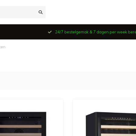
24/7 bestelgemak & 7 dagen per week ber
ten