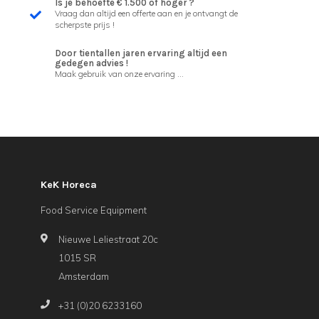
Is je behoefte € 1.500 of hoger ?
Vraag dan altijd een offerte aan en je ontvangt de
scherpste prijs !
Door tientallen jaren ervaring altijd een
gedegen advies !
Maak gebruik van onze ervaring ...
KeK Horeca
Food Service Equipment
Nieuwe Leliestraat 20c
1015 SR
Amsterdam
+31 (0)20 6233160