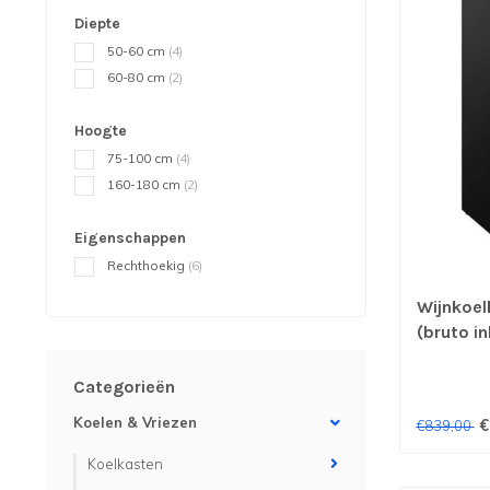
Diepte
50-60 cm
(4)
60-80 cm
(2)
Hoogte
75-100 cm
(4)
160-180 cm
(2)
Eigenschappen
Rechthoekig
(6)
Wijnkoelk
(bruto i
mm (bxdx
Combist
Categorieën
Koelen & Vriezen
€
€839,00
Koelkasten