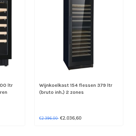
00 ltr
Wijnkoelkast 154 flessen 379 ltr
uren
(bruto inh.) 2 zones
h) +5°C
595X710X1720 mm (bxdxh) +5°C
tot +20°C - Combisteel
€2.036,60
€2.396,00