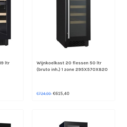
9 ltr
Wijnkoelkast 20 flessen 50 ltr
(bruto inh.) 1 zone 295X570X820
h) +5°C
mm (bxdxh) +5°C tot +20°C -
Combisteel
€615,40
€724,00