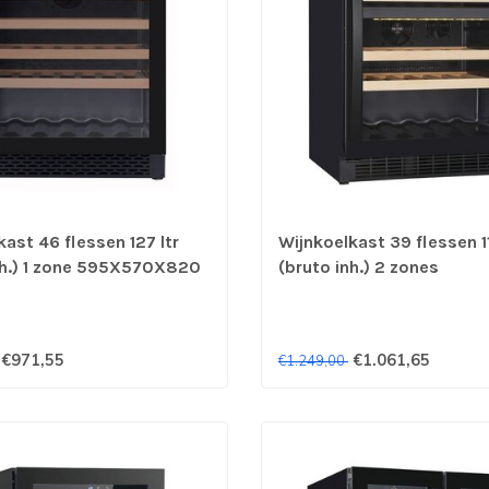
ast 46 flessen 127 ltr
Wijnkoelkast 39 flessen 11
nh.) 1 zone 595X570X820
(bruto inh.) 2 zones
h) +5°C tot +20°C -
595X570X820 mm (bxdx
eel
tot +20°C - Combisteel
€971,55
€1.061,65
€1.249,00