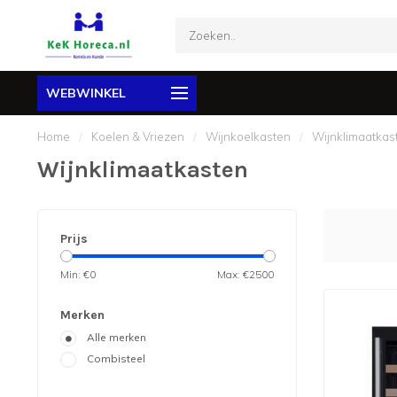
WEBWINKEL
Home
/
Koelen & Vriezen
/
Wijnkoelkasten
/
Wijnklimaatkas
Wijnklimaatkasten
Prijs
Min: €
0
Max: €
2500
Merken
Alle merken
Combisteel