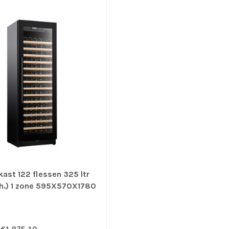
kast 122 flessen 325 ltr
nh.) 1 zone 595X570X1780
h) +5°C tot +20°C -
eel