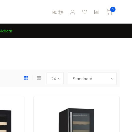
0
NL
eikbaar