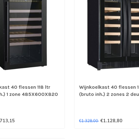
ast 40 flessen 118 ltr
Wijnkoelkast 40 flessen 1
nh.) 1 zone 485X600X820
(bruto inh.) 2 zones 2 de
h) +5°C tot +20°C -
595X570X820 mm (bxdx
eel
tot +20°C - Combisteel
713,15
€1.128,80
€1.328,00