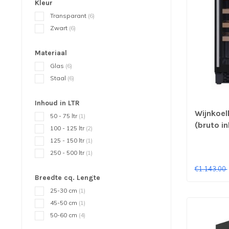
Kleur
Transparant
(6)
Zwart
(6)
Materiaal
Glas
(6)
Staal
(6)
Inhoud in LTR
Wijnkoelk
50 - 75 ltr
(1)
(bruto i
100 - 125 ltr
(2)
mm (bxdx
125 - 150 ltr
(1)
Combist
250 - 500 ltr
(1)
€1.143,00
Breedte cq. Lengte
25-30 cm
(1)
45-50 cm
(1)
50-60 cm
(4)