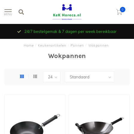
0
MENU
24/7 bestelgemak & 7 dagen per week bereikbaar
Home
/
Keukenartikelen
/
Pannen
/
Wokpannen
Wokpannen