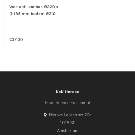
Wok anti-aanbak Ø320 x
(h)95 mm bodem Ø210
mm - Aluminium
€37,30
KeK Horeca
Food Service Equipment
Nieuwe Leliestraat 20c
1015 SR
Amsterdam