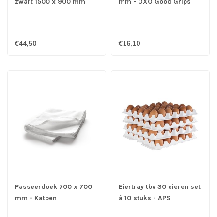
zwart 1500 x 900 mm
mm - OXO Good Grips
rubber - Jantex
€44,50
€16,10
Passeerdoek 700 x 700
Eiertray tbv 30 eieren set
mm - Katoen
à 10 stuks - APS