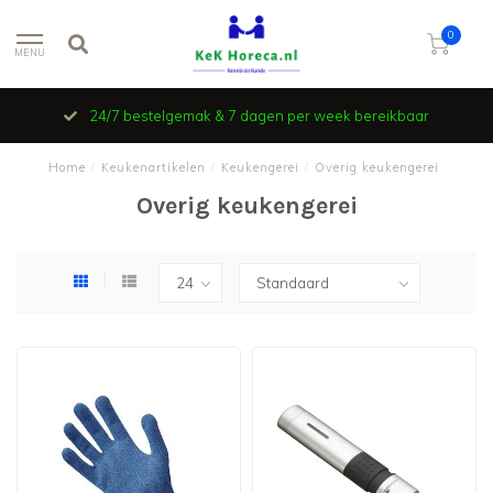
0
MENU
24/7 bestelgemak & 7 dagen per week bereikbaar
Home
/
Keukenartikelen
/
Keukengerei
/
Overig keukengerei
Overig keukengerei