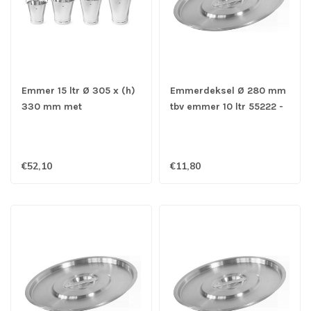
Emmer 15 ltr Ø 305 x (h)
Emmerdeksel Ø 280 mm
330 mm met
tbv emmer 10 ltr 55222 -
maatverdeling en
Roestvrijstaal
versterkte voet -
Roestvrijstaal
€52,10
€11,80