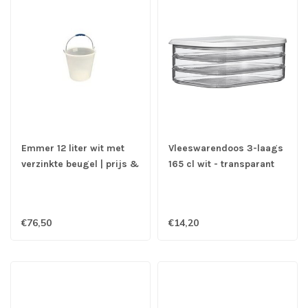
Emmer 12 liter wit met
Vleeswarendoos 3-laags
verzinkte beugel | prijs &
165 cl wit - transparant
verp per 10 stuks
Modula - Mepal
€76,50
€14,20