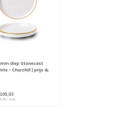
 mm diep Stonecast
ite - Churchill | prijs &
 6 stuks
105,03
9,45 / stuk