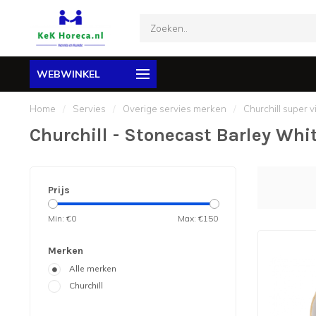
WEBWINKEL
Home
/
Servies
/
Overige servies merken
/
Churchill super vi
Churchill - Stonecast Barley Whi
Prijs
Min: €
0
Max: €
150
Merken
Alle merken
Churchill