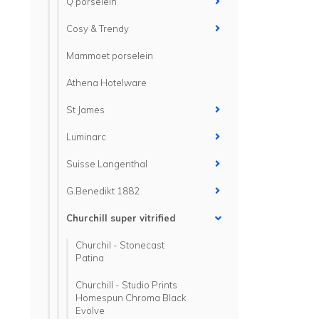
Q porselein
Cosy & Trendy
Mammoet porselein
Athena Hotelware
St James
Luminarc
Suisse Langenthal
G.Benedikt 1882
Churchill super vitrified
Churchil - Stonecast
Patina
Churchill - Studio Prints
Homespun Chroma Black
Evolve