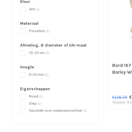
Kleur
Wit
(1)
Materiaal
Porselein
(1)
Afmeting, Ø diameter of GN-maat
15-20 cm
(1)
Bord 157
Hoogte
Barley Wh
0-20 mm
(1)
verp per
Eigenschappen
Rond
(1)
€
€116,70
Stukprijs: €1
Diep
(1)
Geschikt voor vaatwasmachine
(1)