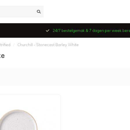
24/7 bestelgemak & 7 dagen per week ber
trified
/
Churchill - Stonecast Barley White
te