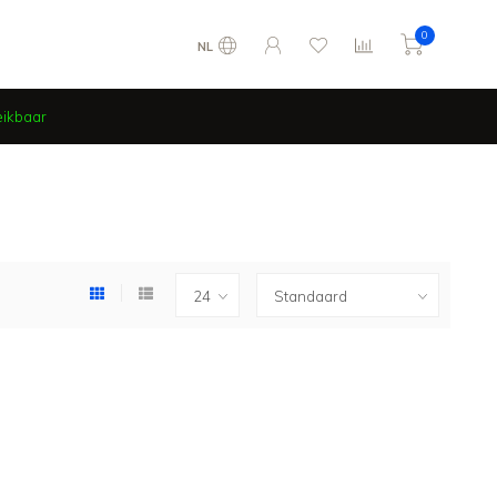
0
NL
eikbaar