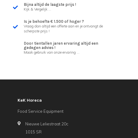
Bijna altijd de laagste prijs !
Kijk & Vergelijk ...
Is je behoefte € 1.500 of hoger ?
Vraag dan altijd een offerte aan en je ontvangt de
scherpste prijs !
Door tientallen jaren ervaring altijd een
gedegen advies !
Maak gebruik van onze ervaring ...
KeK Horeca
Food Service Equipment
Nieuwe Leliestraat 20c
1015 SR