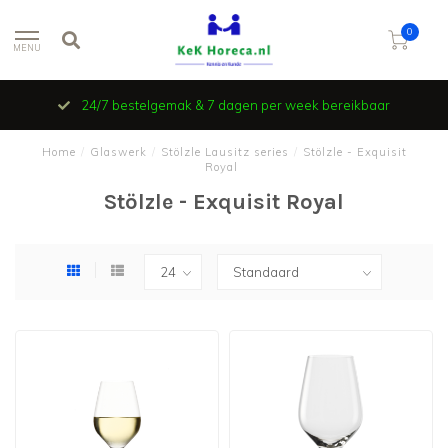
0
MENU
24/7 bestelgemak & 7 dagen per week bereikbaar
Home
/
Glaswerk
/
Stölzle Lausitz series
/
Stölzle - Exquisit
Royal
Stölzle - Exquisit Royal