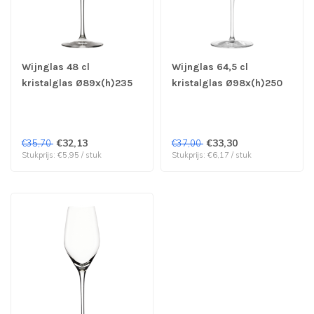
Wijnglas 48 cl
Wijnglas 64,5 cl
kristalglas Ø89x(h)235
kristalglas Ø98x(h)250
mm Exquisit Royal -
mm Exquisit Royal -
Stolzle | prijs & verp per
Stolzle | prijs & verp per
6 stuks
6 stuks
€32,13
€33,30
€35,70
€37,00
Stukprijs: €5,95 / stuk
Stukprijs: €6,17 / stuk