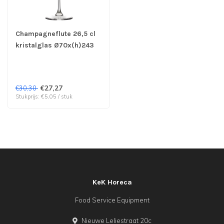
Champagneflute 26,5 cl
kristalglas Ø70x(h)243
mm Exquisit Royal -
Stolzle | prijs & verp per
6 stuks
€27,27
€30,30
Stukprijs: €5,05 / stuk
KeK Horeca
Food Service Equipment
Nieuwe Leliestraat 20c