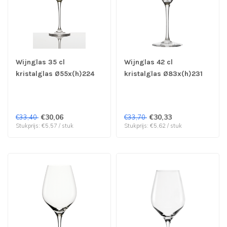
Wijnglas 35 cl
Wijnglas 42 cl
kristalglas Ø55x(h)224
kristalglas Ø83x(h)231
mm Exquisit Royal -
mm Exquisit Royal -
Stolzle | prijs & verp per
Stolzle | prijs & verp per
6 stuks
6 stuks
€30,06
€30,33
€33,40
€33,70
Stukprijs: €5,57 / stuk
Stukprijs: €5,62 / stuk