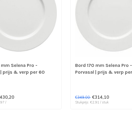
 mm Selena Pro -
Bord 170 mm Selena Pro -
| prijs & verp per 60
Porvasal | prijs & verp pe
stuks
430,20
€314,10
€349,00
,97 /
Stukprijs: €2,91 / stuk