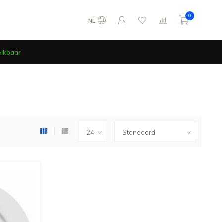
0
NL
eikbaar