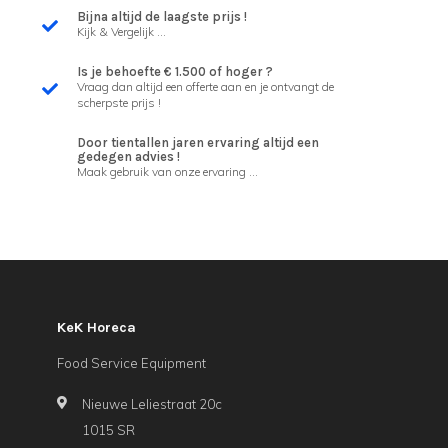
Bijna altijd de laagste prijs !
Kijk & Vergelijk ...
Is je behoefte € 1.500 of hoger ?
Vraag dan altijd een offerte aan en je ontvangt de
scherpste prijs !
Door tientallen jaren ervaring altijd een
gedegen advies !
Maak gebruik van onze ervaring ...
KeK Horeca
Food Service Equipment
Nieuwe Leliestraat 20c
1015 SR