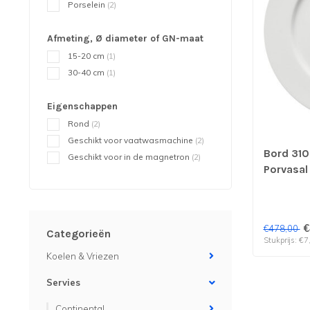
Porselein
(2)
Afmeting, Ø diameter of GN-maat
15-20 cm
(1)
30-40 cm
(1)
Eigenschappen
Rond
(2)
Geschikt voor vaatwasmachine
(2)
Bord 310
Geschikt voor in de magnetron
(2)
Porvasal 
stuks
€
€478,00
Categorieën
Stukprijs: €7
Koelen & Vriezen
Servies
Continental