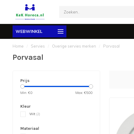
WEBWINKEL
Home
/
Servies
/
Overige servies merken
/
Porvasal
Porvasal
Prijs
Min: €
0
Max: €
500
Kleur
Wit
(2)
Materiaal