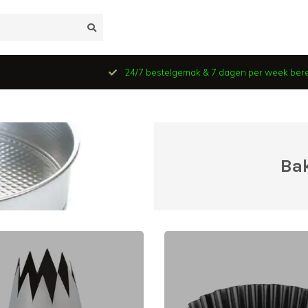
24/7 bestelgemak & 7 dagen per week ber
Bak