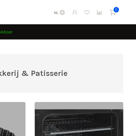
0
NL
eikbaar
kerij & Patisserie