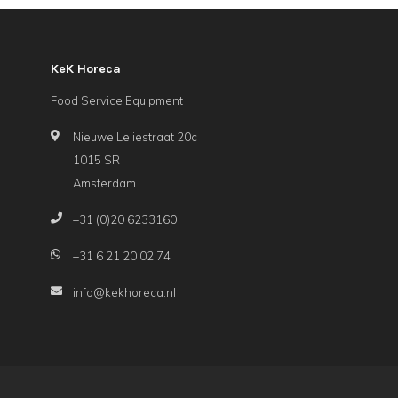
KeK Horeca
Food Service Equipment
Nieuwe Leliestraat 20c
1015 SR
Amsterdam
+31 (0)20 6233160
+31 6 21 20 02 74
info@kekhoreca.nl