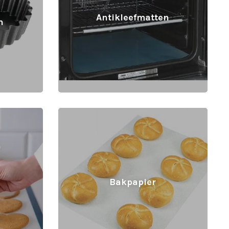
Antikleefmatten
n
Bakpapier