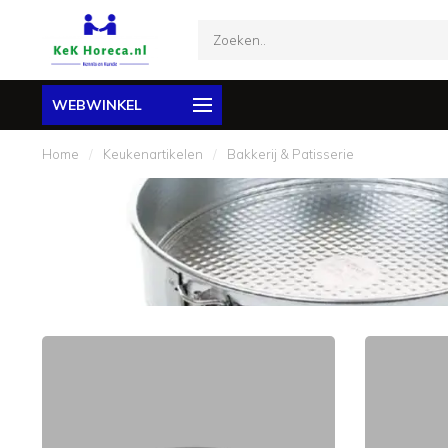
WEBWINKEL
Home
/
Keukenartikelen
/
Bakkerij & Patisserie