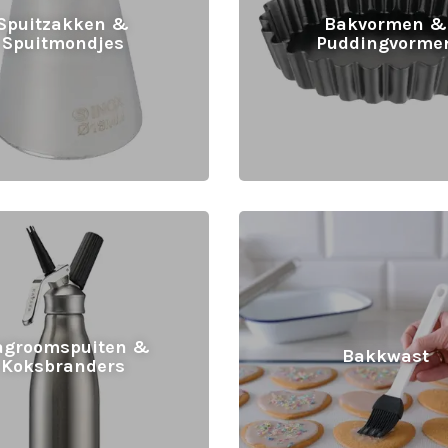
Spuitzakken &
Bakvormen &
Spuitmondjes
Puddingvorme
agroomspuiten &
Bakkwast
Koksbranders