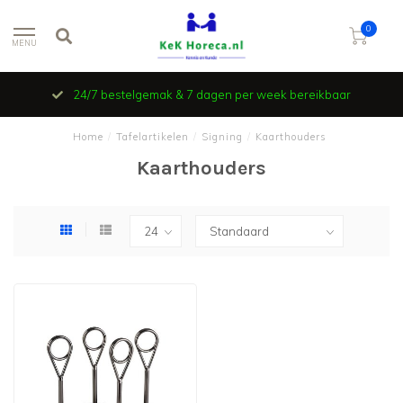
0
MENU
24/7 bestelgemak & 7 dagen per week bereikbaar
Home
/
Tafelartikelen
/
Signing
/
Kaarthouders
Kaarthouders