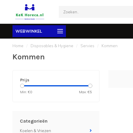
WEBWINKEL
Home
/
Disposables & Hygiene
/
Servies
/
Kommen
Kommen
Prijs
Min: €
0
Max: €
5
Categorieën
Koelen & Vriezen