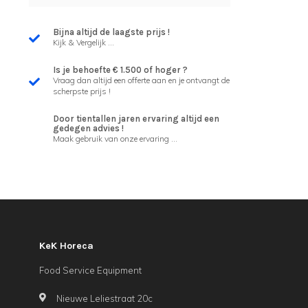
Bijna altijd de laagste prijs !
Kijk & Vergelijk ...
Is je behoefte € 1.500 of hoger ?
Vraag dan altijd een offerte aan en je ontvangt de
scherpste prijs !
Door tientallen jaren ervaring altijd een
gedegen advies !
Maak gebruik van onze ervaring ...
KeK Horeca
Food Service Equipment
Nieuwe Leliestraat 20c