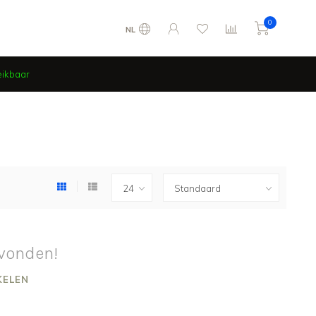
0
NL
eikbaar
vonden!
KELEN