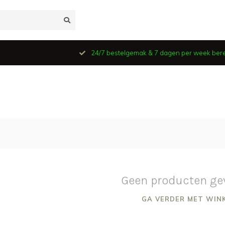
24/7 bestelgemak & 7 dagen per week ber
Geen producten ge
GA VERDER MET WIN