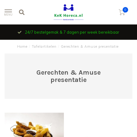
0
MENU
24/7 bestelgemak & 7 dagen per week bereikbaar
Home
/
Tafelartikelen
/
Gerechten & Amuse presentatie
Gerechten & Amuse
presentatie