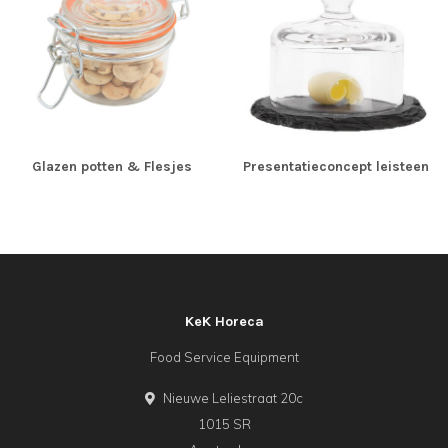
Glazen potten & Flesjes
Presentatieconcept leisteen
KeK Horeca
Food Service Equipment
Nieuwe Leliestraat 20c
1015 SR